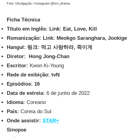
Foto: Divulgação / Instagram @tvn_drama
Ficha Técnica
Título em Inglês:
Link: Eat, Love, Kill
Romanização: Link: Meokgo Saranghara, Jookige
Hangul: 링크: 먹고 사랑하라, 죽이게
Diretor: Hong Jong-Chan
Escritor:
Kwon Ki-Young
Rede de exibição: tvN
Episódios: 16
Data de estreia:
6 de junho de 2022
Idioma:
Coreano
País:
Coreia do Sul
Onde assistir:
STAR+
Sinopse