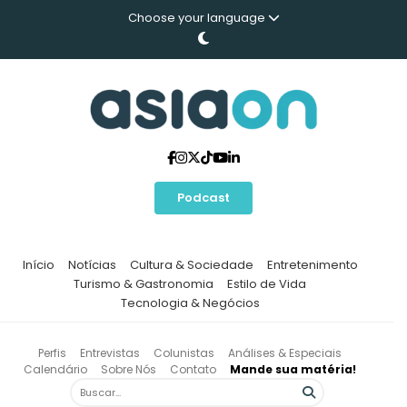
Choose your language
Podcast
Início
Notícias
Cultura & Sociedade
Entretenimento
Turismo & Gastronomia
Estilo de Vida
Tecnologia & Negócios
Perfis
Entrevistas
Colunistas
Análises & Especiais
Calendário
Sobre Nós
Contato
Mande sua matéria!