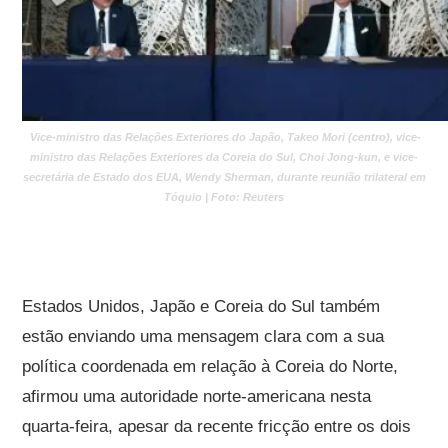
Vice-ministro das Relações Exteriores do Japão, Takeo Mori (centro), vice-
ministro das Relações Exteriores da Coreia do Sul, Choi Jong-kun, e vice-
secretária de Estado dos EUA, Wendy Sherman, durante reunião trilateral em
Tóquio | Foto: Reuters
Estados Unidos, Japão e Coreia do Sul também
estão enviando uma mensagem clara com a sua
política coordenada em relação à Coreia do Norte,
afirmou uma autoridade norte-americana nesta
quarta-feira, apesar da recente fricção entre os dois