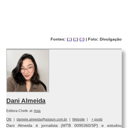
Fontes: (
1
) (
2
) (
3
) | Foto: Divulgação
Dani Almeida
Editora-Chefe
at
Asia
ON
|
daniele.almeida@asiaon.com.br
|
Website
|
+ posts
Dani Almeida é jornalista (MTB 0095360/SP) e estudou