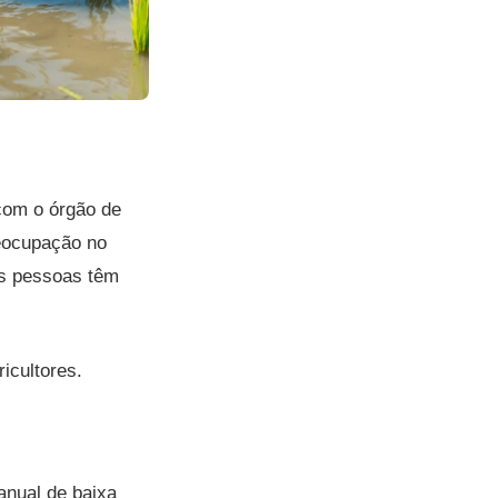
com o órgão de
reocupação no
os pessoas têm
icultores.
anual de baixa