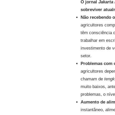
O jornal
Jakarta
sobreviver atual
Não recebendo o 
agricultores comp
têm consciência d
trabalhar em escr
investimento de v
setor.
Problemas com o
agricultores depe
chamam de
tengk
muito baixos, ant
problemas, o níve
Aumento de alim
instantâneo, alim