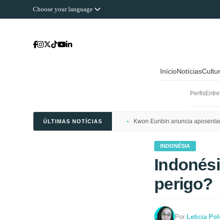
Choose your language
Início
Notícias
Cultu
Perfis
Entre
Kwon Eunbin anuncia aposentado
ÚLTIMAS NOTÍCIAS
INDONÉSIA
Indonési
perigo?
Por
Leticia Po