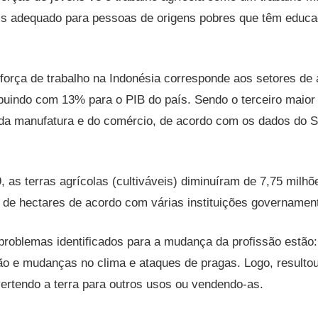
s adequado para pessoas de origens pobres que têm educaç
orça de trabalho na Indonésia corresponde aos setores de a
ibuindo com 13% para o PIB do país. Sendo o terceiro maior 
da manufatura e do comércio, de acordo com os dados do St
, as terras agrícolas (cultiváveis) diminuíram de 7,75 milh
 de hectares de acordo com várias instituições governament
problemas identificados para a mudança da profissão estão
ão e mudanças no clima e ataques de pragas. Logo, resulto
vertendo a terra para outros usos ou vendendo-as.