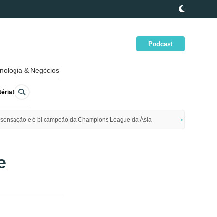
Podcast
nologia & Negócios
éria!
ime sensação e é bi campeão da Champions League da Ásia
Polícia da
e