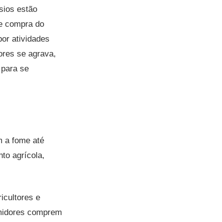
sios estão
de compra do
or atividades
ores se agrava,
 para se
m a fome até
to agrícola,
icultores e
midores comprem