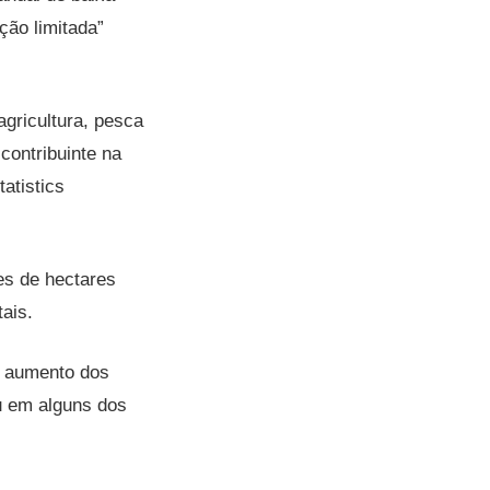
ão limitada”
gricultura, pesca
contribuinte na
atistics
ões de hectares
ais.
: aumento dos
u em alguns dos