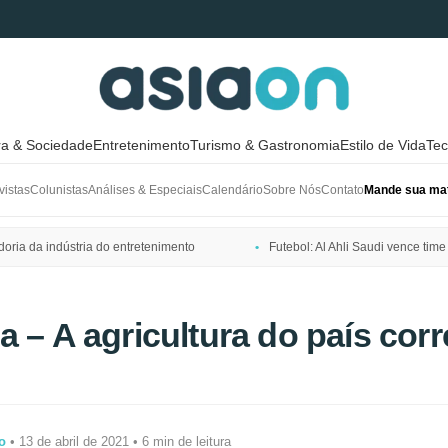
ra & Sociedade
Entretenimento
Turismo & Gastronomia
Estilo de Vida
Tec
vistas
Colunistas
Análises & Especiais
Calendário
Sobre Nós
Contato
Mande sua mat
ria da indústria do entretenimento
Futebol: Al Ahli Saudi vence t
a – A agricultura do país corr
lo
• 13 de abril de 2021 • 6 min de leitura