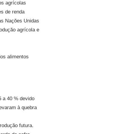
s agrícolas
es de renda
das Nações Unidas
rodução agrícola e
dos alimentos
5 a 40 % devido
levaram à quebra
rodução futura.