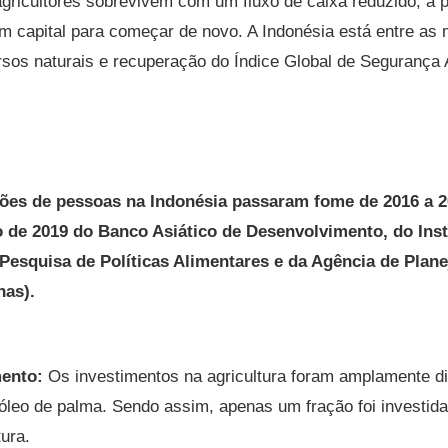
ricultores sobrevivem com um fluxo de caixa reduzido, a p
m capital para começar de novo. A Indonésia está entre as 
rsos naturais e recuperação do Índice Global de Segurança 
hões de pessoas na Indonésia passaram fome de 2016 a 
 de 2019 do Banco Asiático de Desenvolvimento, do Inst
 Pesquisa de Políticas Alimentares e da Agência de Plan
nas).
mento:
Os investimentos na agricultura foram amplamente d
óleo de palma. Sendo assim, apenas um fração foi investid
tura.