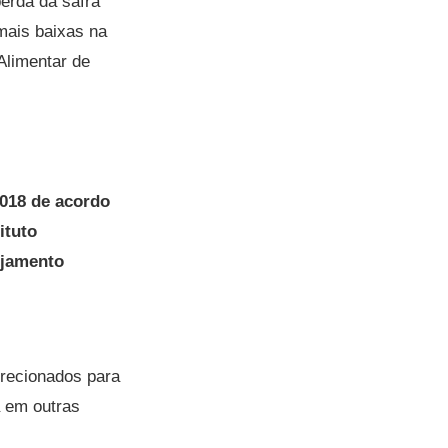
erda da safra
mais baixas na
Alimentar de
2018 de acordo
ituto
ejamento
irecionados para
a em outras