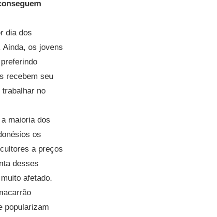
l conseguem
r dia dos
. Ainda, os jovens
preferindo
uns recebem seu
 trabalhar no
 a maioria dos
ndonésios os
cultores a preços
onta desses
 muito afetado.
 macarrão
e popularizam