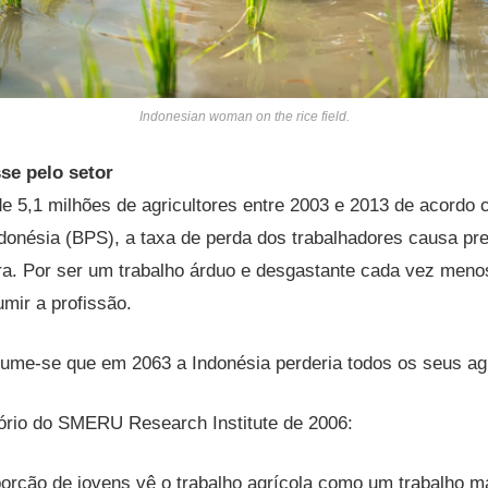
Indonesian woman on the rice field.
se pelo setor
 5,1 milhões de agricultores entre 2003 e 2013 de acordo 
ndonésia (BPS), a taxa de perda dos trabalhadores causa p
ura. Por ser um trabalho árduo e desgastante cada vez men
mir a profissão.
ume-se que em 2063 a Indonésia perderia todos os seus agr
ório do SMERU Research Institute de 2006:
orção de jovens vê o trabalho agrícola como um trabalho m