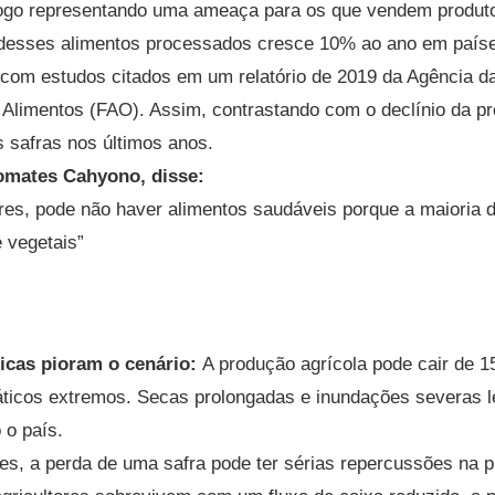
ogo representando uma ameaça para os que vendem produto
 desses alimentos processados cresce 10% ao ano em país
 com estudos citados em um relatório de 2019 da Agência 
e Alimentos (FAO). Assim, contrastando com o declínio da p
 safras nos últimos anos.
omates Cahyono, disse:
res, pode não haver alimentos saudáveis porque a maioria 
 vegetais”
icas pioram o cenário:
A produção agrícola pode cair de 1
áticos extremos. Secas prolongadas e inundações severas 
 o país.
res, a perda de uma safra pode ter sérias repercussões na p