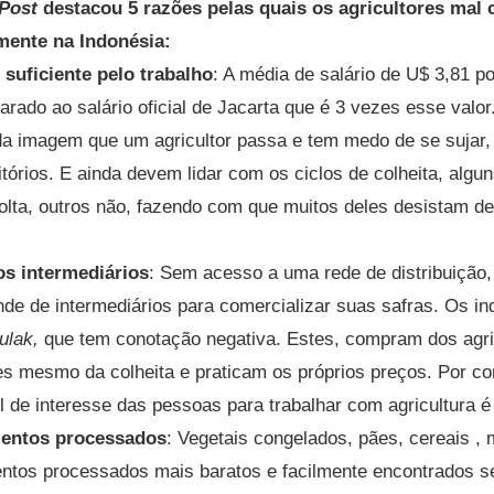
 Post
destacou 5 razões pelas quais os agricultores ma
mente na Indonésia:
suficiente pelo trabalho
: A média de salário de U$ 3,81 po
arado ao salário oficial de Jacarta que é 3 vezes esse valor
a imagem que um agricultor passa e tem medo de se sujar, 
itórios. E ainda devem lidar com os ciclos de colheita, alg
olta, outros não, fazendo com que muitos deles desistam de
s intermediários
: Sem acesso a uma rede de distribuição,
nde de intermediários para comercializar suas safras. Os i
ulak,
que tem conotação negativa. Estes, compram dos agri
es mesmo da colheita e praticam os próprios preços. Por c
l de interesse das pessoas para trabalhar com agricultura é
entos processados
: Vegetais congelados, pães, cereais ,
entos processados mais baratos e facilmente encontrados s