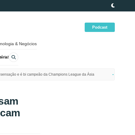
Podcast
nologia & Negócios
éria!
ime sensação e é bi campeão da Champions League da Ásia
Polícia da
usam
icam