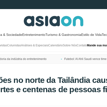
ra & Sociedade
Entretenimento
Turismo & Gastronomia
Estilo de Vida
Tec
vistas
Colunistas
Análises & Especiais
Calendário
Sobre Nós
Contato
Mande sua mat
ria da indústria do entretenimento
Futebol: Al Ahli Saudi vence t
es no norte da Tailândia ca
tes e centenas de pessoas f