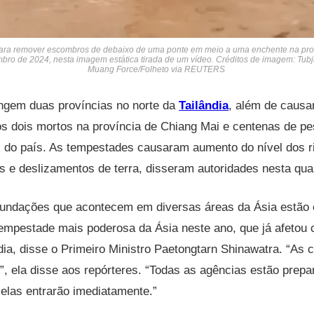
ara remover escombros de debaixo de uma ponte em meio a uma enchente na prov
mbro de 2024, nesta imagem estática tirada de um vídeo. Créditos de imagem: Tub
Muang Force/Folheto via REUTERS
ingem duas províncias no norte da
Tailândia
, além de causa
s dois mortos na província de Chiang Mai e centenas de pe
s do país. As tempestades causaram aumento do nível dos r
e deslizamentos de terra, disseram autoridades nesta quart
nundações que acontecem em diversas áreas da Ásia estão 
tempestade mais poderosa da Ásia neste ano, que já afetou 
ndia, disse o Primeiro Ministro Paetongtarn Shinawatra. “As 
s”, ela disse aos repórteres. “Todas as agências estão prep
, elas entrarão imediatamente.”