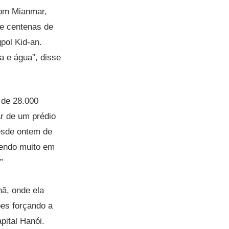
 com Mianmar,
e centenas de
pol Kid-an.
a e água”, disse
 de 28.000
ar de um prédio
esde ontem de
vendo muito em
”
ã, onde ela
ões forçando a
pital Hanói.