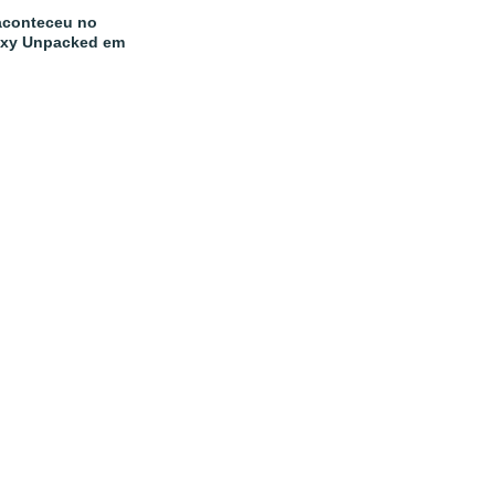
aconteceu no
axy Unpacked em