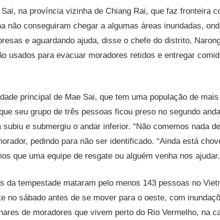
i Sai, na província vizinha de Chiang Rai, que faz fronteira
ha não conseguiram chegar a algumas áreas inundadas, ond
resas e aguardando ajuda, disse o chefe do distrito, Narong
ão usados ​​para evacuar moradores retidos e entregar comid
dade principal de Mae Sai, que tem uma população de mais
 que seu grupo de três pessoas ficou preso no segundo and
a subiu e submergiu o andar inferior. “Não comemos nada d
orador, pedindo para não ser identificado. “Ainda está cho
os que uma equipe de resgate ou alguém venha nos ajudar.
os da tempestade mataram pelo menos 143 pessoas no Vietn
nte no sábado antes de se mover para o oeste, com inundaç
ares de moradores que vivem perto do Rio Vermelho, na ca