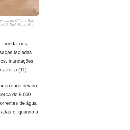
íncia de Chiang Rai,
jaotak Task Force, Pha
r inundações,
ssoas isoladas
ios, inundações
a-feira (11).
ocorrendo devido
cerca de 9.000
correntes de água
aradas e, quando a