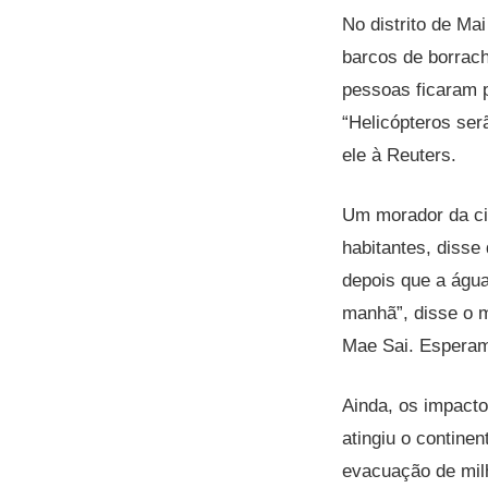
No distrito de Ma
barcos de borrac
pessoas ficaram p
“Helicópteros ser
ele à Reuters.
Um morador da ci
habitantes, disse
depois que a águ
manhã”, disse o m
Mae Sai. Esperam
Ainda, os impact
atingiu o contine
evacuação de milh