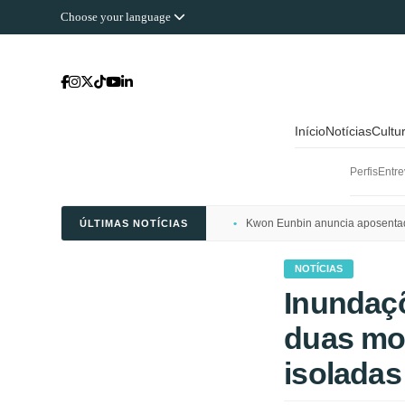
Choose your language
Início
Notícias
Cultu
Perfis
Entre
Kwon Eunbin anuncia aposentado
ÚLTIMAS NOTÍCIAS
NOTÍCIAS
Inundaçõ
duas mor
isoladas