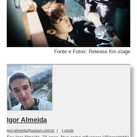
Fonte e Fotos: Release Kin.stage
Igor Almeida
igor.almeida@asiaon.com.br
|
+ posts
Sou Igor Almeida, 24 anos. Atuo como influencer (@igoralmbb),