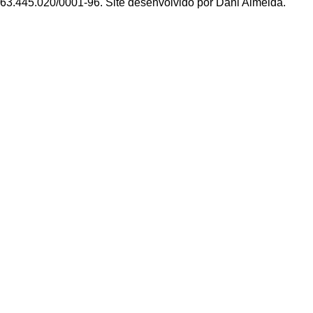
63.445.020/0001-96. Site desenvolvido por Dani Almeida.
Política de Privacidade
Termos de Uso
Padrões Editoriais