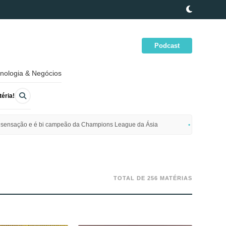
Podcast
nologia & Negócios
éria!
ime sensação e é bi campeão da Champions League da Ásia
Polícia da
TOTAL DE 256 MATÉRIAS