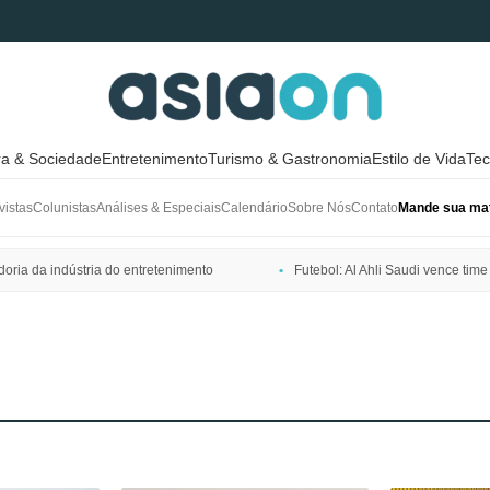
ra & Sociedade
Entretenimento
Turismo & Gastronomia
Estilo de Vida
Tec
vistas
Colunistas
Análises & Especiais
Calendário
Sobre Nós
Contato
Mande sua mat
ria da indústria do entretenimento
Futebol: Al Ahli Saudi vence t