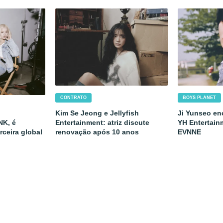
CONTRATO
BOYS PLANET
Kim Se Jeong e Jellyfish
Ji Yunseo en
NK, é
Entertainment: atriz discute
YH Entertain
ceira global
renovação após 10 anos
EVNNE