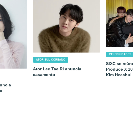
CELEBRIDADES
ATOR SUL COREANO
SIXC se reún
Ator Lee Tae Ri anuncia
Produce X 10
casamento
Kim Heechul
uncia
ho