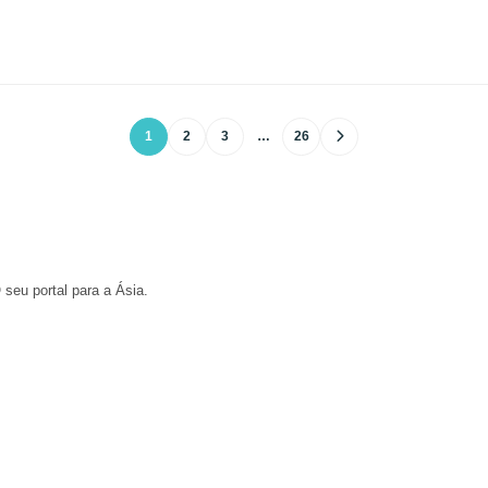
1
2
3
…
26
 seu portal para a Ásia.