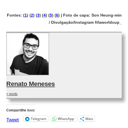
Fontes: (
1
) (
2
) (
3
) (
4
) (
5
) (
6
) | Foto de capa: Son Heung-min
/ Divulgação/Instagram fifaworldcup_
Renato Meneses
+ posts
Compartilhe isso:
Telegram
WhatsApp
Mais
Tweet