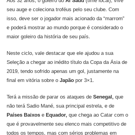
Aos 32 anos, o goleiro do
Al Sadd
(
time local), vive
seu auge e coleciona troféus pelo seu clube. Com
isso, deve ser o jogador mais acionado da “marrom”
e poderá mostrar ao mundo porque é considerado o
maior goleiro da história de seu país.
Neste ciclo, vale destacar
que ele ajudou a sua
Seleção a chegar ao inédito título da Copa da Ásia de
2019, tendo sofrido apenas um gol, justamente na
final em vitória sobre o
Japão
por 3×1.
Terá a missão de parar os ataques de
Senegal,
que
não terá Sadio Mané, sua principal estrela, e de
Países Baixos
e
Equador,
que chega ao Catar com o
que é provavelmente seu elenco mais competitivo de
todos os tempos, mas com sérios problemas em