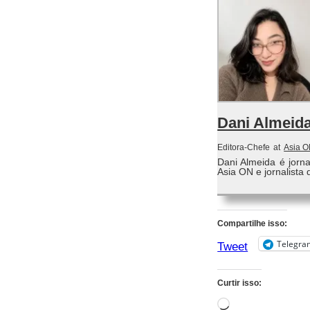
Dani Almeid
Editora-Chefe
at
Asia 
Dani Almeida é jorn
Asia ON e jornalista 
Compartilhe isso:
Telegra
Tweet
Curtir isso:
Carregando...