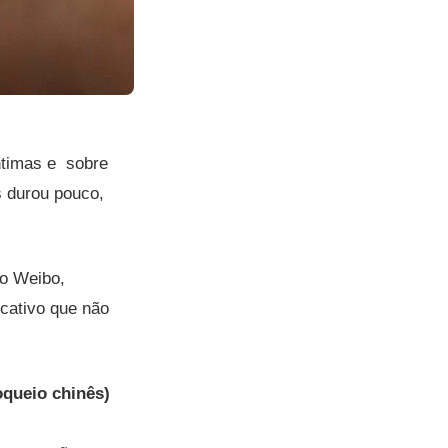
ntimas e sobre
 durou pouco,
no Weibo,
icativo que não
oqueio chinês)