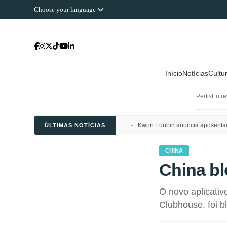
Choose your language
Início
Notícias
Cultu
Perfis
Entre
Kwon Eunbin anuncia aposentado
ÚLTIMAS NOTÍCIAS
CHINA
China bl
O novo aplicativ
Clubhouse, foi b