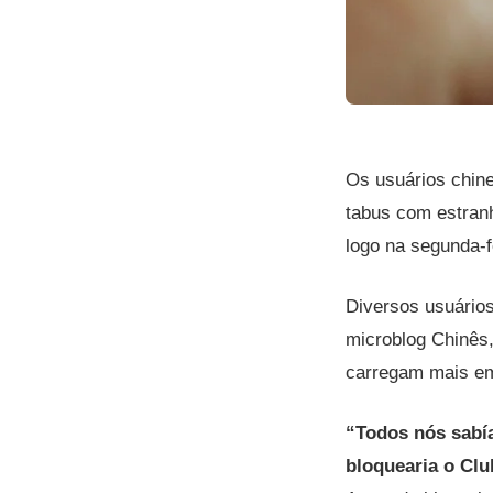
Os usuários chin
tabus com estran
logo na segunda-f
Diversos usuário
microblog Chinês,
carregam mais em
“Todos nós sabía
bloquearia o Clu