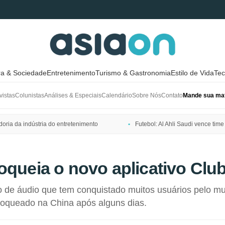
ra & Sociedade
Entretenimento
Turismo & Gastronomia
Estilo de Vida
Tec
vistas
Colunistas
Análises & Especiais
Calendário
Sobre Nós
Contato
Mande sua mat
ria da indústria do entretenimento
Futebol: Al Ahli Saudi vence t
oqueia o novo aplicativo Cl
o de áudio que tem conquistado muitos usuários pelo m
loqueado na China após alguns dias.