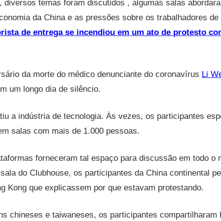
, diversos temas foram discutidos , algumas salas abordar
economia da China e as pressões sobre os trabalhadores de
rista de entrega se incendiou em um ato de protesto con
rsário da morte do médico denunciante do coronavírus
Li W
am um longo dia de silêncio.
tiu a indústria de tecnologia. Às vezes, os participantes e
 em salas com mais de 1.000 pessoas.
ataformas forneceram tal espaço para discussão em todo o 
ala do Clubhouse, os participantes da China continental p
ng Kong que explicassem por que estavam protestando.
ns chineses e taiwaneses, os participantes compartilharam 