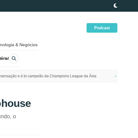
Podcast
nologia & Negócios
éria!
ime sensação e é bi campeão da Champions League da Ásia
Polícia da
ubhouse
undo, o