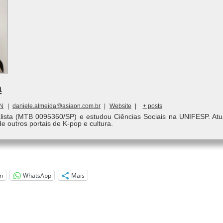
a
ON
|
daniele.almeida@asiaon.com.br
|
Website
|
+ posts
alista (MTB 0095360/SP) e estudou Ciências Sociais na UNIFESP. Atu
de outros portais de K-pop e cultura.
m
WhatsApp
Mais