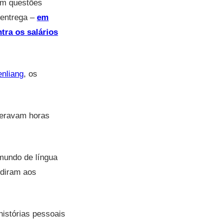
am questões
 entrega –
em
tra os salários
enliang
, os
speravam horas
mundo de língua
ediram aos
histórias pessoais