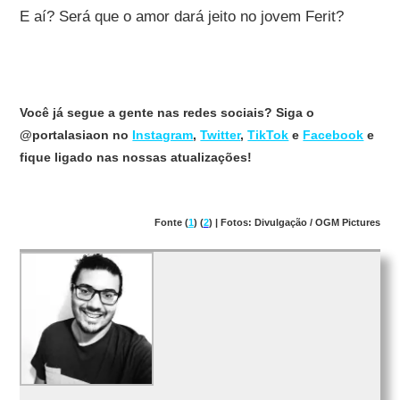
E aí? Será que o amor dará jeito no jovem Ferit?
Você já segue a gente nas redes sociais? Siga o
@portalasiaon no
Instagram
,
Twitter
,
TikTok
e
Facebook
e
fique ligado nas nossas atualizações!
Fonte (
1
) (
2
) | Fotos: Divulgação / OGM Pictures