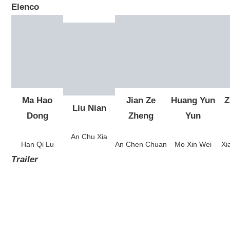
Elenco
Ma Hao
Jian Ze
Huang Yun
Z
Liu Nian
Dong
Zheng
Yun
An Chu Xia
Han Qi Lu
An Chen Chuan
Mo Xin Wei
Xi
Trailer