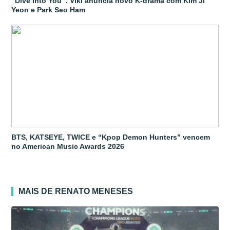
“Dive Into You”: Viki anuncia novo K-drama com Kim Ji
Yeon e Park Seo Ham
BTS, KATSEYE, TWICE e “Kpop Demon Hunters” vencem
no American Music Awards 2026
MAIS DE RENATO MENESES