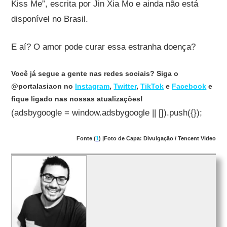
Kiss Me”, escrita por Jin Xia Mo e ainda não está
disponível no Brasil.
E aí? O amor pode curar essa estranha doença?
Você já segue a gente nas redes sociais? Siga o
@portalasiaon no
Instagram
,
Twitter
,
TikTok
e
Facebook
e
fique ligado nas nossas atualizações!
(adsbygoogle = window.adsbygoogle || []).push({});
Fonte (
1
) |Foto de Capa: Divulgação / Tencent Video