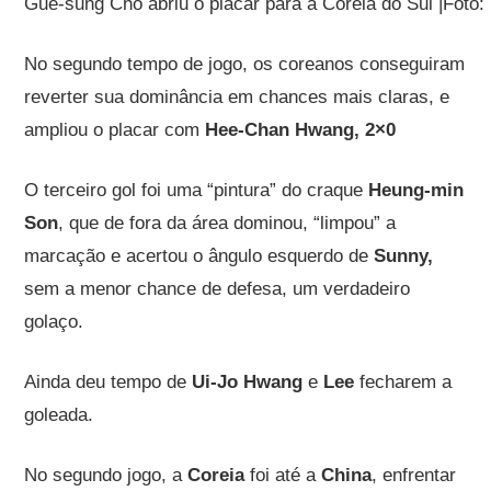
Gue-sung Cho abriu o placar para a Coreia do Sul |Foto
No segundo tempo de jogo, os coreanos conseguiram
reverter sua dominância em chances mais claras, e
ampliou o placar com
Hee-Chan Hwang, 2×0
O terceiro gol foi uma “pintura” do craque
Heung-min
Son
, que de fora da área dominou, “limpou” a
marcação e acertou o ângulo esquerdo de
Sunny,
sem a menor chance de defesa, um verdadeiro
golaço.
Ainda deu tempo de
Ui-Jo Hwang
e
Lee
fecharem a
goleada.
No segundo jogo,
a
Coreia
foi até a
China
, enfrentar