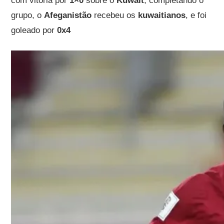
com vitória por
1×0
sobre o
Kuwait
, completando o
grupo, o
Afeganistão
recebeu os
kuwaitianos
, e foi
goleado por
0x4