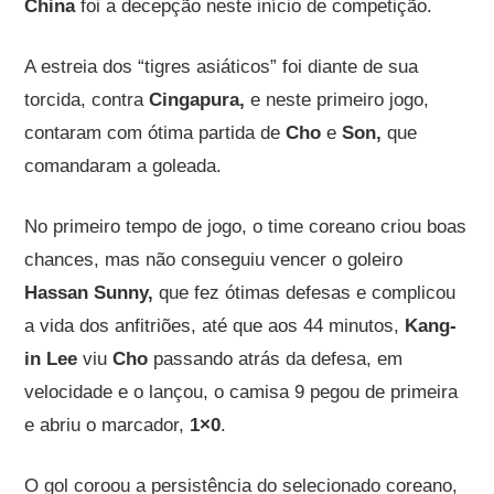
China
foi a decepção neste início de competição.
A estreia dos “tigres asiáticos” foi diante de sua
torcida, contra
Cingapura,
e neste primeiro jogo,
contaram com ótima partida de
Cho
e
Son,
que
comandaram a goleada.
No primeiro tempo de jogo, o time coreano criou boas
chances, mas não conseguiu vencer o goleiro
Hassan Sunny,
que fez ótimas defesas e complicou
a vida dos anfitriões, até que aos 44 minutos,
Kang-
in Lee
viu
Cho
passando atrás da defesa, em
velocidade e o lançou, o camisa 9 pegou de primeira
e abriu o marcador,
1×0
.
O gol coroou a persistência do selecionado coreano,