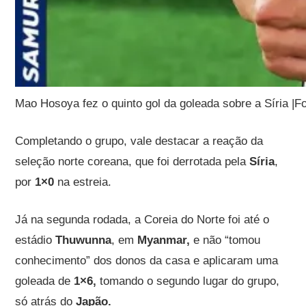
Mao Hosoya fez o quinto gol da goleada sobre a Síria |F
Completando o grupo, vale destacar a reação da
seleção norte coreana, que foi derrotada pela
Síria
,
por
1×0
na estreia.
Já na segunda rodada, a Coreia do Norte foi até o
estádio
Thuwunna
, em
Myanmar,
e não “tomou
conhecimento” dos donos da casa e aplicaram uma
goleada de
1×6,
tomando o segundo lugar do grupo,
só atrás do
Japão.