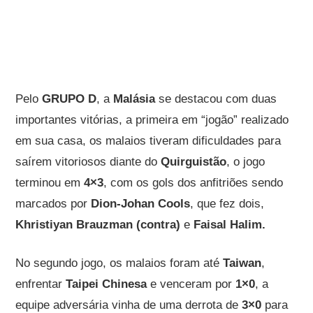
Pelo
GRUPO D
, a
Malásia
se destacou com duas
importantes vitórias, a primeira em “jogão” realizado
em sua casa, os malaios tiveram dificuldades para
saírem vitoriosos diante do
Quirguistão
, o jogo
terminou em
4×3
, com os gols dos anfitriões sendo
marcados por
Dion-Johan Cools
, que fez dois,
Khristiyan Brauzman (contra)
e
Faisal Halim.
No segundo jogo, os malaios foram até
Taiwan
,
enfrentar
Taipei Chinesa
e venceram por
1×0
, a
equipe adversária vinha de uma derrota de
3×0
para