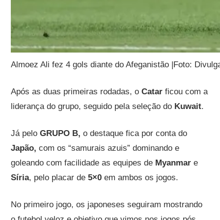
Almoez Ali fez 4 gols diante do Afeganistão |Foto: Divul
Após as duas primeiras rodadas, o
Catar
ficou com a
liderança do grupo, seguido pela seleção do
Kuwait
.
Já pelo
GRUPO B,
o destaque fica por conta do
Japão,
com os “samurais azuis” dominando e
goleando com facilidade as equipes de
Myanmar
e
Síria
, pelo placar de
5×0
em ambos os jogos.
No primeiro jogo, os japoneses seguiram mostrando
o futebol veloz e objetivo que vimos nos jogos pós