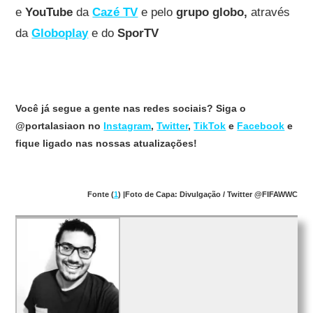
e
YouTube
da
Cazé TV
e pelo
grupo globo,
através
da
Globoplay
e do
SporTV
Você já segue a gente nas redes sociais? Siga o
@portalasiaon no
Instagram
,
Twitter
,
TikTok
e
Facebook
e
fique ligado nas nossas atualizações!
Fonte (
1
) |Foto de Capa: Divulgação / Twitter @FIFAWWC