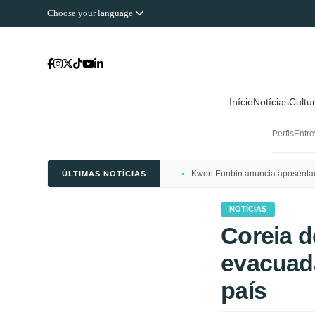
Choose your language
Início
Notícias
Cultu
Perfis
Entre
Kwon Eunbin anuncia aposentado
ÚLTIMAS NOTÍCIAS
NOTÍCIAS
Coreia d
evacuad
país