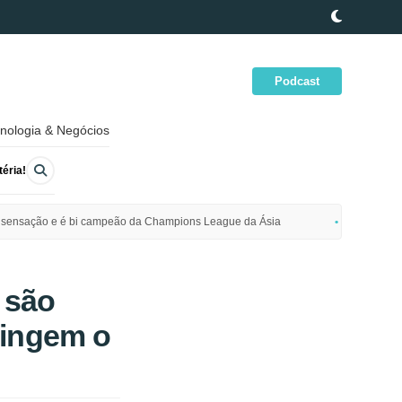
Podcast
nologia & Negócios
éria!
ime sensação e é bi campeão da Champions League da Ásia
Polícia da
 são
tingem o