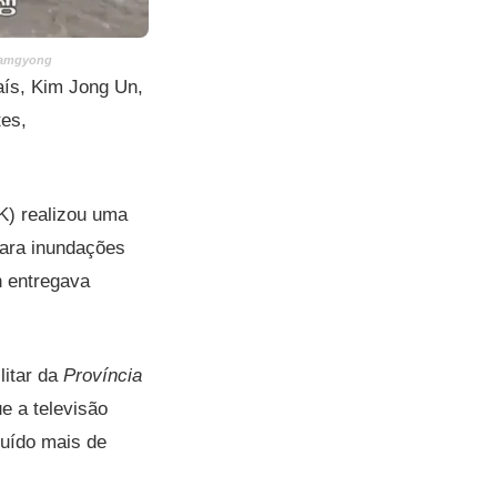
 Hamgyong
aís, Kim Jong Un,
tes,
) realizou uma
para inundações
n entregava
itar da
Província
e a televisão
ruído mais de