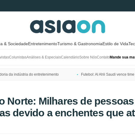
ra & Sociedade
Entretenimento
Turismo & Gastronomia
Estilo de Vida
Tec
vistas
Colunistas
Análises & Especiais
Calendário
Sobre Nós
Contato
Mande sua mat
ria da indústria do entretenimento
Futebol: Al Ahli Saudi vence t
o Norte: Milhares de pessoas
as devido a enchentes que a