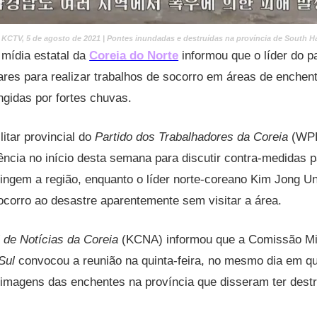
KCTV, 5 de agosto de 2021 |
Pontes inundadas e destruídas na província de South
 mídia estatal da
Coreia do Norte
informou que o líder do p
tares para realizar trabalhos de socorro em áreas de enchen
ngidas por fortes chuvas.
itar provincial do
Partido dos Trabalhadores da Coreia
(WPK
ncia no início desta semana para discutir contra-medidas 
tingem a região, enquanto o líder norte-coreano Kim Jong U
ocorro ao desastre aparentemente sem visitar a área.
 de Notícias da Coreia
(KCNA) informou que a Comissão Mil
Sul
convocou a reunião na quinta-feira, no mesmo dia em qu
u imagens das enchentes na província que disseram ter dest