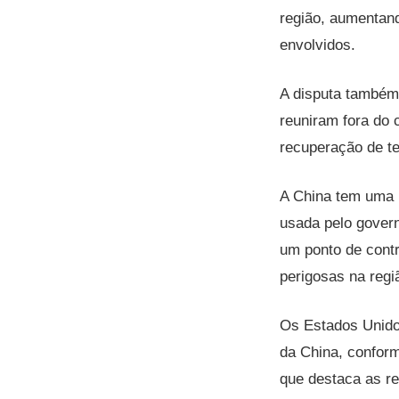
região, aumentan
envolvidos​.
A disputa também
reuniram fora do 
recuperação de te
A China tem uma 
usada pelo govern
um ponto de cont
perigosas na região
Os Estados Unido
da China, confor
que destaca as rei