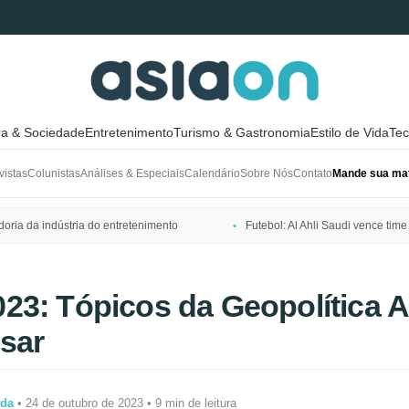
ra & Sociedade
Entretenimento
Turismo & Gastronomia
Estilo de Vida
Tec
vistas
Colunistas
Análises & Especiais
Calendário
Sobre Nós
Contato
Mande sua mat
ria da indústria do entretenimento
Futebol: Al Ahli Saudi vence t
3: Tópicos da Geopolítica A
isar
ida
• 24 de outubro de 2023 • 9 min de leitura