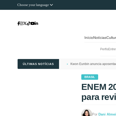
Choose your language
Início
Notícias
Cultu
Perfis
Entre
Kwon Eunbin anuncia aposentado
ÚLTIMAS NOTÍCIAS
BRASIL
ENEM 202
para rev
Por
Dani Alme