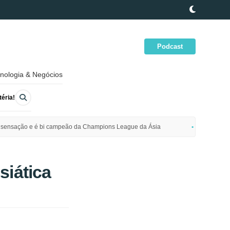
Podcast
nologia & Negócios
éria!
ime sensação e é bi campeão da Champions League da Ásia
Polícia da
siática