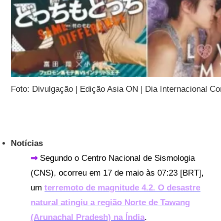
Foto: Divulgação | Edição Asia ON | Dia Internacional C
Notícias
⇒
Segundo o Centro Nacional de Sismologia
(CNS), ocorreu em 17 de maio às 07:23 [BRT],
um
terremoto de magnitude 4.2. O desastre
natural atingiu a região Norte de Tawang
(Arunachal Pradesh) na Índia
.