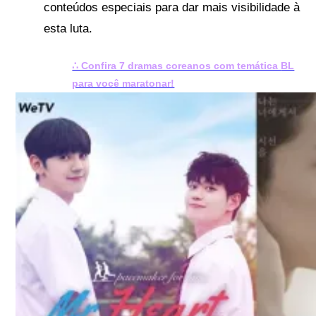
conteúdos especiais para dar mais visibilidade à
esta luta.
∴ Confira 7 dramas coreanos com temática
BL
para você maratonar!