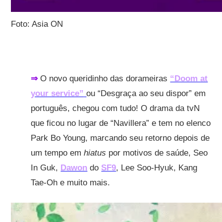
Foto: Asia ON
⇒
O novo queridinho das dorameiras
“Doom at
your service”
ou “Desgraça ao seu dispor” em
português, chegou com tudo! O drama da tvN
que ficou no lugar de “Navillera” e tem no elenco
Park Bo Young, marcando seu retorno depois de
um tempo em
hiatus
por motivos de saúde, Seo
In Guk,
Dawon
do
SF9
, Lee Soo-Hyuk, Kang
Tae-Oh e muito mais.