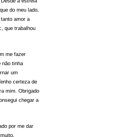
 Desde a estreia
rque do meu lado,
tanto amor a
c, que trabalhou
am me fazer
 não tinha
ornar um
Tenho certeza de
ra mim. Obrigado
onsegui chegar a
ado por me dar
 muito.