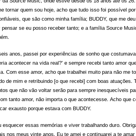
 da Source Music, onde estive desde os 18 anos até os 26.
e tornar quem sou hoje, acho que tudo isso foi possível po
fiáveis, que são como minha família; BUDDY, que me deu 
 pensar se eu posso receber tanto; e a família Source Musi
uém.
seis anos, passei por experiências de sonho que costumav
eria acontecer na vida real?’ e sempre recebi tanto amor que
ia. Com esse amor, acho que trabalhei muito para não me t
o de mim e retribuindo [o que recebi] com boas atuações. 
os que não vão voltar serão para sempre inesquecíveis pa
com tanto amor, não importa o que acontecesse. Acho que c
icar exausto porque estava com BUDDY.
u esquecer essas memórias e viver trabalhando duro. Obrig
is nos meus vinte anos. Eu te amei e continuarei a te amar