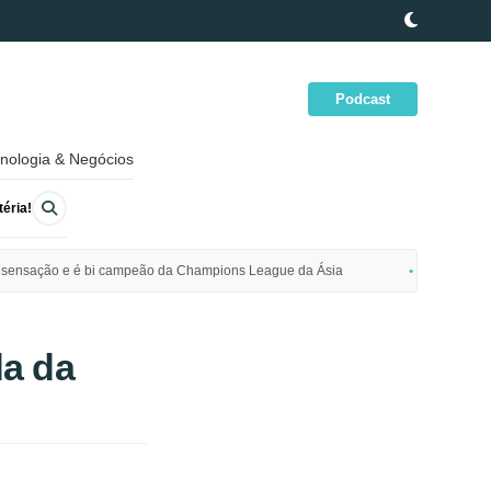
Podcast
nologia & Negócios
éria!
ime sensação e é bi campeão da Champions League da Ásia
Polícia da
a da