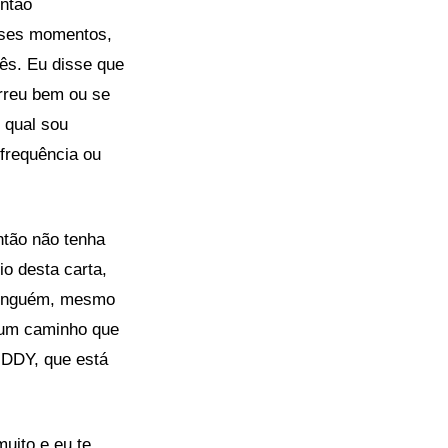
então
sses momentos,
cês. Eu disse que
orreu bem ou se
 qual sou
 frequência ou
ntão não tenha
io desta carta,
ninguém, mesmo
 um caminho que
UDDY, que está
uito e eu te