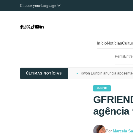
Choose your language
Início
Notícias
Cultu
Perfis
Entre
Kwon Eunbin anuncia aposentado
ÚLTIMAS NOTÍCIAS
K-POP
GFRIEND
agência
Por
Marcela Sa