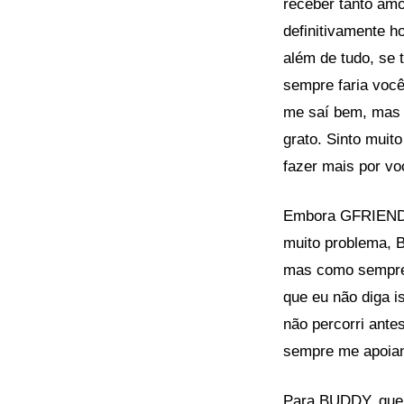
receber tanto amo
definitivamente 
além de tudo, se 
sempre faria você
me saí bem, mas 
grato. Sinto muit
fazer mais por vo
Embora GFRIEND t
muito problema, B
mas como sempre,
que eu não diga 
não percorri ante
sempre me apoia
Para BUDDY, que d