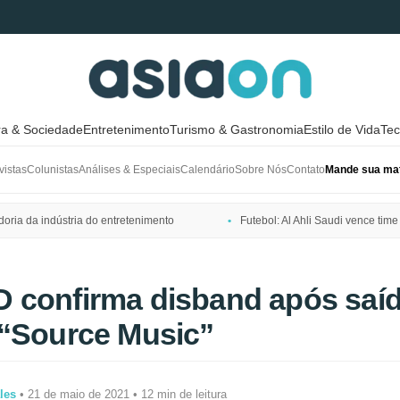
ra & Sociedade
Entretenimento
Turismo & Gastronomia
Estilo de Vida
Tec
vistas
Colunistas
Análises & Especiais
Calendário
Sobre Nós
Contato
Mande sua mat
ria da indústria do entretenimento
Futebol: Al Ahli Saudi vence t
 confirma disband após saíd
 “Source Music”
les
• 21 de maio de 2021 • 12 min de leitura