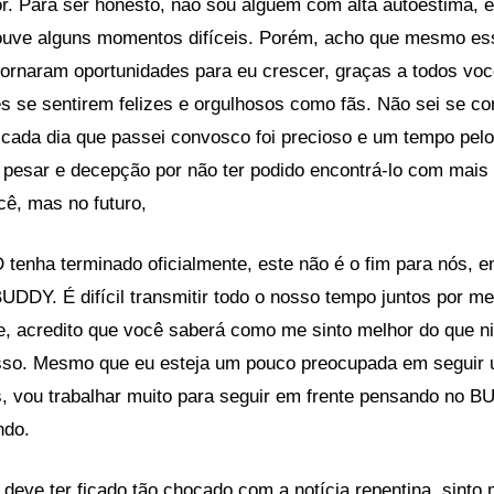
r. Para ser honesto, não sou alguém com alta autoestima, 
houve alguns momentos difíceis. Porém, acho que mesmo e
tornaram oportunidades para eu crescer, graças a todos vo
s se sentirem felizes e orgulhosos como fãs. Não sei se c
cada dia que passei convosco foi precioso e um tempo pelo
o pesar e decepção por não ter podido encontrá-lo com mais
cê, mas no futuro,
enha terminado oficialmente, este não é o fim para nós, e
UDDY. É difícil transmitir todo o nosso tempo juntos por me
 acredito que você saberá como me sinto melhor do que 
isso. Mesmo que eu esteja um pouco preocupada em seguir
s, vou trabalhar muito para seguir em frente pensando no B
ndo.
eve ter ficado tão chocado com a notícia repentina, sinto m