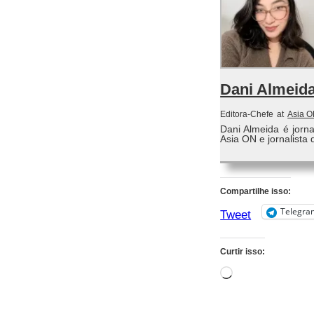
Dani Almeid
Editora-Chefe
at
Asia 
Dani Almeida é jorn
Asia ON e jornalista 
Compartilhe isso:
Telegra
Tweet
Curtir isso:
Carregando...