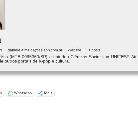
a
ON
|
daniele.almeida@asiaon.com.br
|
Website
|
+ posts
alista (MTB 0095360/SP) e estudou Ciências Sociais na UNIFESP. Atu
de outros portais de K-pop e cultura.
m
WhatsApp
Mais