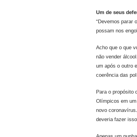
Um de seus defen
“Devemos parar o
possam nos engol
Acho que o que v
não vender álcool
um após o outro 
coerência das polí
Para o propósito 
Olímpicos em um e
novo coronavírus.
deveria fazer iss
Apenas um punhad