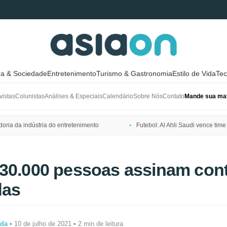
ra & Sociedade
Entretenimento
Turismo & Gastronomia
Estilo de Vida
Tec
vistas
Colunistas
Análises & Especiais
Calendário
Sobre Nós
Contato
Mande sua mat
ria da indústria do entretenimento
Futebol: Al Ahli Saudi vence t
30.000 pessoas assinam cont
das
ida
• 10 de julho de 2021 • 2 min de leitura