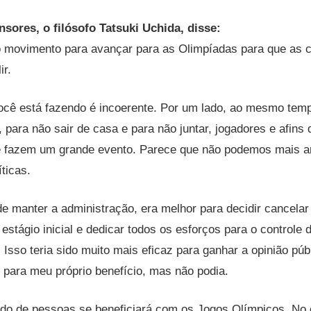
sores, o filósofo Tatsuki Uchida, disse:
 movimento para avançar para as Olimpíadas para que as c
ir.
ocê está fazendo é incoerente. Por um lado, ao mesmo temp
, para não sair de casa e para não juntar, jogadores e afins
e fazem um grande evento. Parece que não podemos mais a
ticas.
de manter a administração, era melhor para decidir cancela
stágio inicial e dedicar todos os esforços para o controle 
 Isso teria sido muito mais eficaz para ganhar a opinião púb
o para meu próprio benefício, mas não podia.
o de pessoas se beneficiará com os Jogos Olímpicos. No e