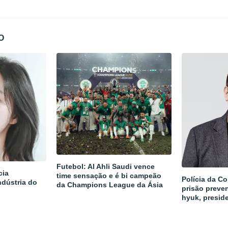
O
Futebol: Al Ahli Saudi vence
cia
time sensação e é bi campeão
Polícia da Co
ndústria do
da Champions League da Ásia
prisão preven
hyuk, presid