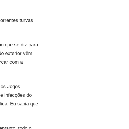
orrentes turvas
o que se diz para
 do exterior vêm
rcar com a
r os Jogos
de infecções do
lica. Eu sabia que
ntanto, todo o