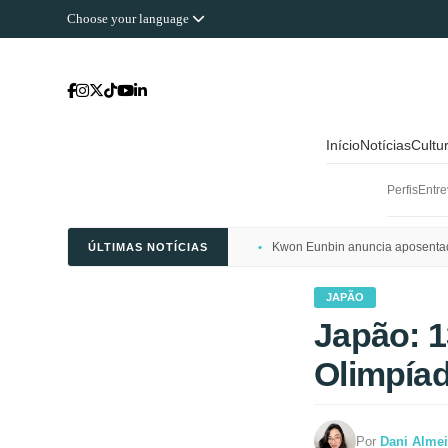
Choose your language
Início
Notícias
Cultu
Perfis
Entre
Kwon Eunbin anuncia aposentado
ÚLTIMAS NOTÍCIAS
JAPÃO
Japão: 1
Olimpía
Por
Dani Alme