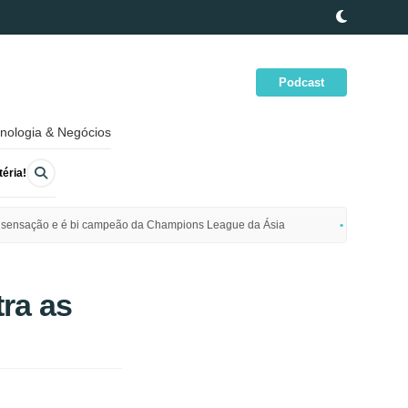
Podcast
nologia & Negócios
éria!
ime sensação e é bi campeão da Champions League da Ásia
Polícia da
ra as