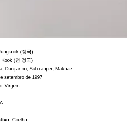
ungkook (정국)
g Kook (전 정국)
a, Dançarino, Sub rapper, Maknae.
de setembro de 1997
o:
Virgem
A
ativo:
Coelho