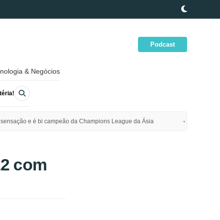
Podcast
nologia & Negócios
éria!
ime sensação e é bi campeão da Champions League da Ásia
Polícia da
22 com