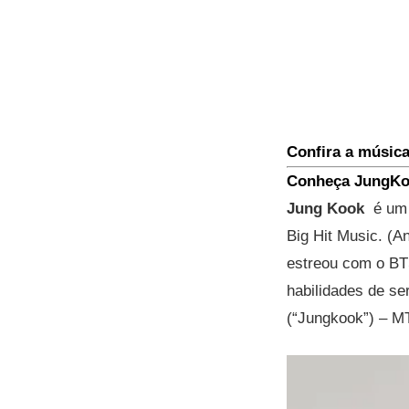
Confira a músic
Conheça JungKoo
Jung Kook
é um c
Big Hit Music. (A
estreou com o BT
habilidades de se
(“Jungkook”) – MT