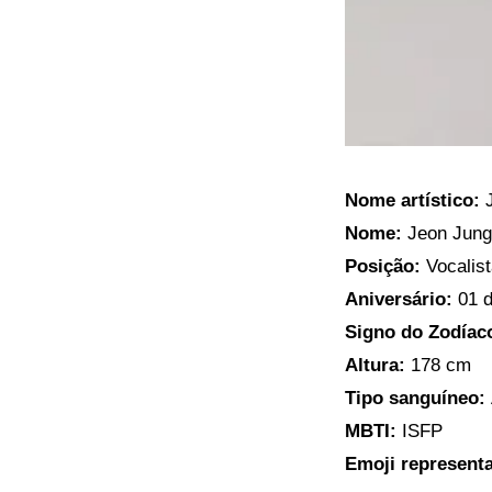
Nome artístico:
J
Nome:
Jeon Jun
Posição:
Vocalist
Aniversário:
01 
Signo do Zodíac
Altura
:
178 cm
Tipo sanguíneo:
MBTI:
ISFP
Emoji represent