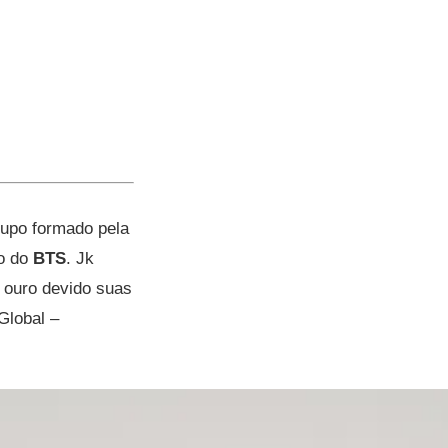
rupo formado pela
ro do
BTS
. Jk
 ouro devido suas
Global –