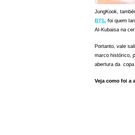
JungKook, també
BTS
, foi quem l
Al-Kubaisa na ce
Portanto, vale sa
marco histórico, 
abertura da copa
Veja como foi a