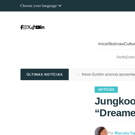
Choose your language
Início
Notícias
Cultu
Perfis
Entre
Kwon Eunbin anuncia aposentado
ÚLTIMAS NOTÍCIAS
NOTÍCIAS
Jungkoo
“Dreame
Por
Marcela Sa