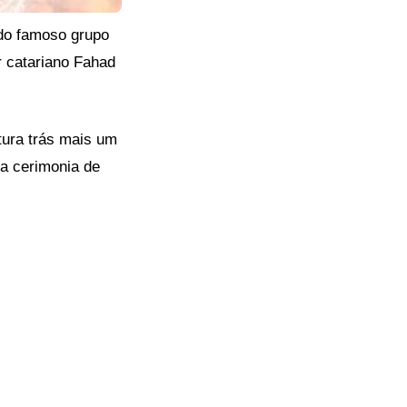
e do famoso grupo
r catariano Fahad
tura trás mais um
na cerimonia de