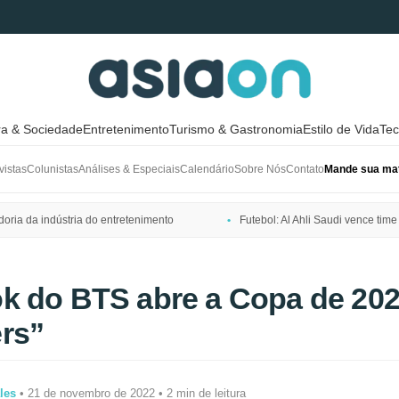
ra & Sociedade
Entretenimento
Turismo & Gastronomia
Estilo de Vida
Tec
vistas
Colunistas
Análises & Especiais
Calendário
Sobre Nós
Contato
Mande sua mat
ria da indústria do entretenimento
Futebol: Al Ahli Saudi vence t
k do BTS abre a Copa de 20
rs”
les
• 21 de novembro de 2022 • 2 min de leitura