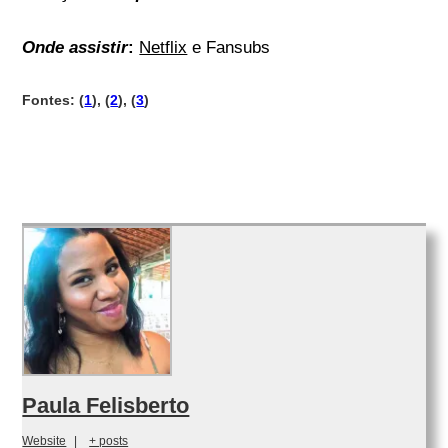
Onde assistir
:
Netflix
e Fansubs
Fontes: (
1
), (
2
), (
3
)
Paula Felisberto
Website
|
+ posts