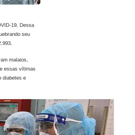
COVID-19. Dessa
quebrando seu
2.993.
ram malaios,
ue essas vítimas
 diabetes e