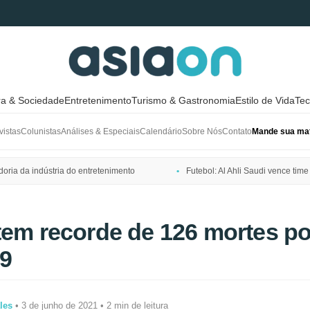
ra & Sociedade
Entretenimento
Turismo & Gastronomia
Estilo de Vida
Tec
vistas
Colunistas
Análises & Especiais
Calendário
Sobre Nós
Contato
Mande sua mat
ria da indústria do entretenimento
Futebol: Al Ahli Saudi vence t
tem recorde de 126 mortes po
9
les
• 3 de junho de 2021 • 2 min de leitura