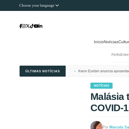
Choose your language
Início
Notícias
Cultu
Perfis
Entre
Kwon Eunbin anuncia aposentado
ÚLTIMAS NOTÍCIAS
NOTÍCIAS
Malásia 
COVID-1
Por
Marcela Sa