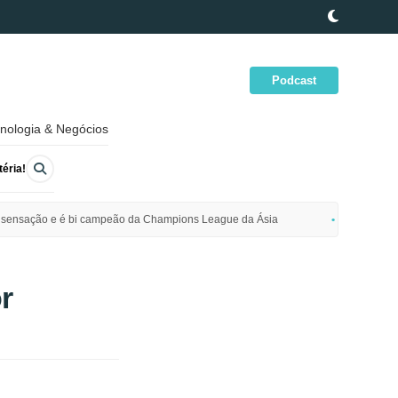
Podcast
nologia & Negócios
éria!
ime sensação e é bi campeão da Champions League da Ásia
Polícia da
r