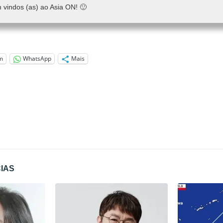
 vindos (as) ao Asia ON! 🙂
m
WhatsApp
Mais
CIAS