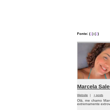
Fonte: (
1
) (
2
)
Marcela Sale
Website
|
+ posts
Olá, me chamo Marc
extremamente extrove