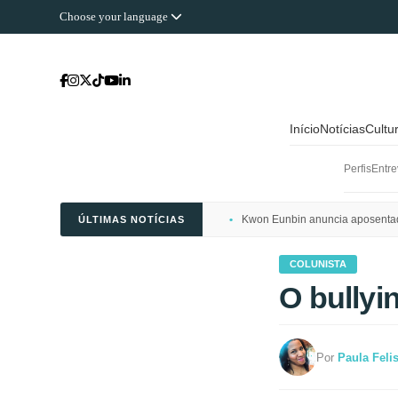
Choose your language
Início
Notícias
Cultu
Perfis
Entre
Kwon Eunbin anuncia aposentado
ÚLTIMAS NOTÍCIAS
COLUNISTA
O bully
Por
Paula Feli