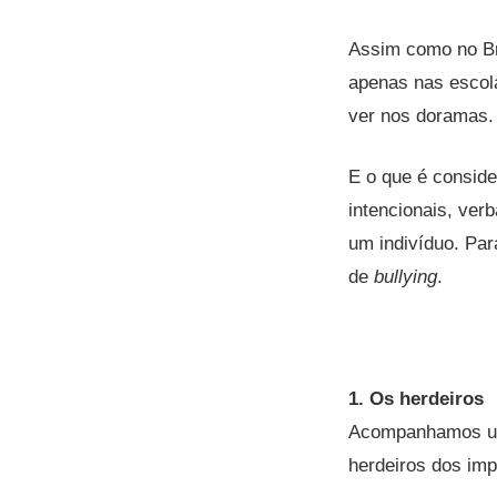
Assim como no Br
apenas nas escol
ver nos doramas.
E o que é consid
intencionais, ver
um indivíduo.
Par
de
bullying
.
1. Os herdeiros
Acompanhamos um 
herdeiros dos imp