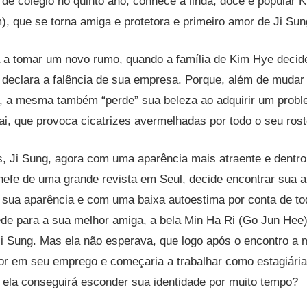
o de colégio no quinto ano, conhece a linda, doce e popular 
 que se torna amiga e protetora e primeiro amor de Ji Sun
a a tomar um novo rumo, quando a família de Kim Hye decid
declara a falência de sua empresa. Porque, além de mudar o
a, a mesma também “perde” sua beleza ao adquirir um probl
ai, que provoca cicatrizes avermelhadas por todo o seu ros
s, Ji Sung, agora com uma aparência mais atraente e dentr
chefe de uma grande revista em Seul, decide encontrar sua a
sua aparência e com uma baixa autoestima por conta de tod
de para a sua melhor amiga, a bela Min Ha Ri (Go Jun Hee)
Ji Sung. Mas ela não esperava, que logo após o encontro a
tor em seu emprego e começaria a trabalhar como estagiária
 ela conseguirá esconder sua identidade por muito tempo?