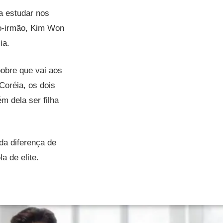
a estudar nos
io-irmão, Kim Won
lia.
obre que vai aos
Coréia, os dois
 dela ser filha
da diferença de
a de elite.