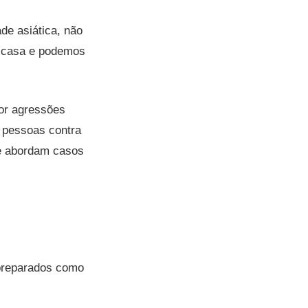
de asiática, não
e casa e podemos
or agressões
s pessoas contra
e abordam casos
preparados como