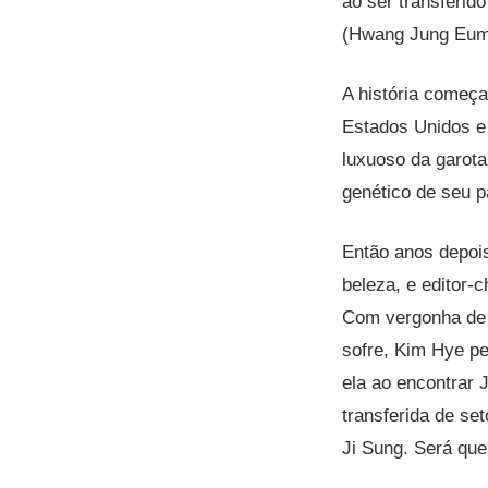
ao ser transferid
(Hwang Jung Eum),
A história começ
Estados Unidos e 
luxuoso da garot
genético de seu p
Então anos depoi
beleza, e editor-
Com vergonha de 
sofre, Kim Hye pe
ela ao encontrar 
transferida de se
Ji Sung. Será que