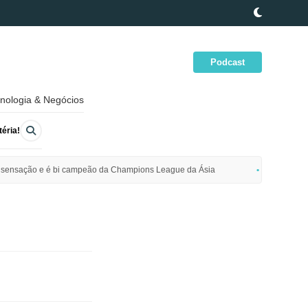
Podcast
nologia & Negócios
éria!
ime sensação e é bi campeão da Champions League da Ásia
Polícia da