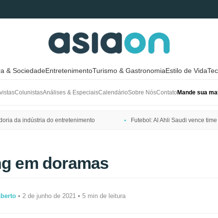
ra & Sociedade
Entretenimento
Turismo & Gastronomia
Estilo de Vida
Tec
vistas
Colunistas
Análises & Especiais
Calendário
Sobre Nós
Contato
Mande sua mat
ria da indústria do entretenimento
Futebol: Al Ahli Saudi vence t
ing em doramas
sberto
• 2 de junho de 2021 • 5 min de leitura