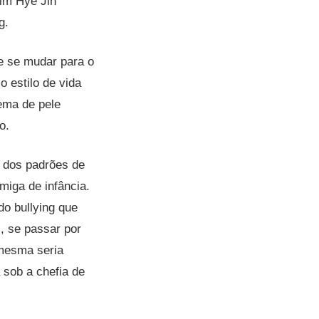
Kim Hye Jin
g.
e se mudar para o
 estilo de vida
ema de pele
to.
o dos padrões de
miga de infância.
o bullying que
, se passar por
 mesma seria
 sob a chefia de