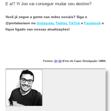
E aí? Yi Joo vai conseguir mudar seu destino?
Você já segue a gente nas redes sociais? Siga o
@portalasiaon no
Instagram
,
Twitter
,
TikTok
e
Facebook
e
fique ligado nas nossas atualizações!
Fontes: (
1
) (
2
) |Foto de Capa: Divulgação / MBN