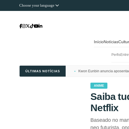
Choose your language
Início
Notícias
Cultu
Perfis
Entre
Kwon Eunbin anuncia aposentado
ÚLTIMAS NOTÍCIAS
ANIME
Saiba t
Netflix
Baseado no man
neo futurista, 