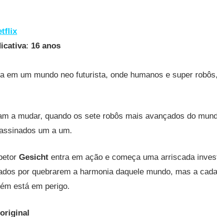
tflix
icativa
:
16 anos
ssa em um mundo neo futurista, onde humanos e super robô
.
m a mudar, quando os sete robôs mais avançados do mund
assinados um a um.
petor
Gesicht
entra em ação e começa uma arriscada inves
pados por quebrarem a harmonia daquele mundo, mas a cada
ém está em perigo.
original