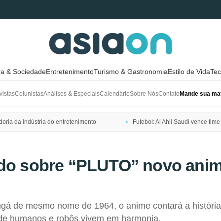
ra & Sociedade
Entretenimento
Turismo & Gastronomia
Estilo de Vida
Tec
vistas
Colunistas
Análises & Especiais
Calendário
Sobre Nós
Contato
Mande sua mat
ria da indústria do entretenimento
Futebol: Al Ahli Saudi vence t
udo sobre “PLUTO” novo ani
gá de mesmo nome de 1964, o anime contará a históri
onde humanos e robôs vivem em harmonia.