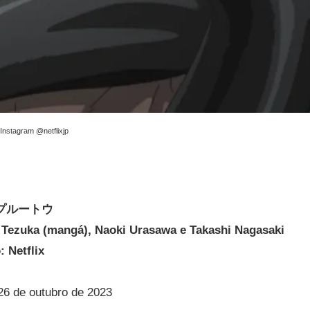
Instagram @netflixjp
al: プルートウ
Tezuka (mangá),
Naoki Urasawa e Takashi Nagasaki
: Netflix
6 de outubro de 2023