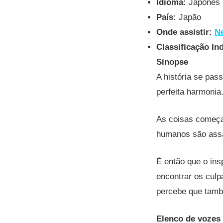
Idioma:
Japonês
País:
Japão
Onde assistir:
Ne
Classificação Ind
Sinopse
A história se pa
perfeita harmonia
As coisas começa
humanos são ass
É então que o ins
encontrar os cul
percebe que tamb
Elenco de vozes 