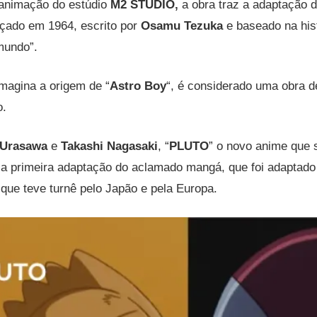
animação do estúdio
M2 STUDIO,
a obra traz a adaptação 
ado em 1964, escrito por
Osamu Tezuka
e baseado na his
 mundo”.
imagina a origem de “
Astro Boy
“, é considerado uma obra de
o.
 Urasawa
e
Takashi Nagasaki
, “
PLUTO
” o
novo anime que s
é a primeira adaptação do aclamado mangá, que foi adaptad
 que teve turnê pelo Japão e pela Europa.