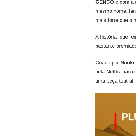
GENCO
e com a 
mesmo nome, lanç
mais forte que o
A história,
que re
bastante premiad
Criado por
Naoki
pela Netflix não 
uma peça teatral,