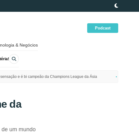
Podcast
nologia & Negócios
éria!
ime sensação e é bi campeão da Champions League da Ásia
Polícia da
me da
a de um mundo