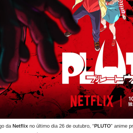
ogo da
Netflix
no último dia 26 de outubro, “
PLUTO
” anime p