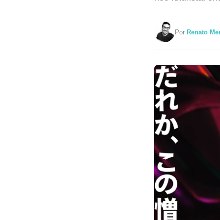
Por
Renato Me