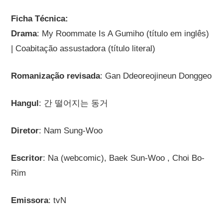
Ficha Técnica:
Drama
: My Roommate Is A Gumiho (título em inglês)
| Coabitação assustadora (título literal)
Romanização revisada
: Gan Ddeoreojineun Donggeo
Hangul
: 간 떨어지는 동거
Diretor
: Nam Sung-Woo
Escritor
: Na (webcomic), Baek Sun-Woo , Choi Bo-
Rim
Emissora
: tvN