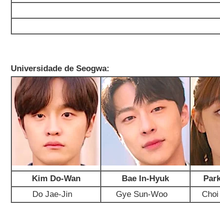
Universidade de Seogwa:
Kim Do-Wan
Bae In-Hyuk
Par
Do Jae-Jin
Gye Sun-Woo
Choi