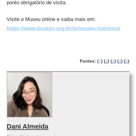
ponto obrigatório de visita.
Visite o Museu online e saiba mais em:
https://www.bunkyo.org.br/br/museu-historico/
Fontes: (
1
) (
2
) (
3
) (
4
) (
5
)
Dani Almeida