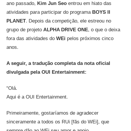
ano passado,
Kim Jun Seo
entrou em hiato das
atividades para participar do programa
BOYS II
PLANET
. Depois da competição, ele estreou no
grupo de projeto
ALPHA DRIVE ONE
, o que o deixa
fora das atividades do
WEi
pelos próximos cinco
anos.
A seguir, a tradução completa da nota oficial
divulgada pela
OUI Entertainment
:
“Olá.
Aqui é a OUI Entertainment.
Primeiramente, gostaríamos de agradecer
sinceramente a todos os RUi [fãs do WEi], que
sempre dão ao WEi seu amor e apoio.