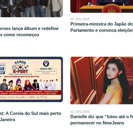
20 JAN 2026
Primeira-ministra do Japão di
eroes lança álbum e redefine
Parlamento e convoca eleiçõe
as como recomeços
12 JAN 2026
t: A Coreia do Sul mais perto
Danielle diz que “lutou até o f
 Janeiro
permanecer no NewJeans