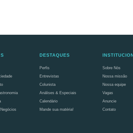
AS
DESTAQUES
INSTITUCIO
Perfis
Sobre Nós
ciedade
Entrevistas
Nossa missão
to
Colunista
Nossa equipe
astronomia
Análises & Especiais
Vagas
a
Calendário
Anuncie
 Negócios
Mande sua matéria!
Contato