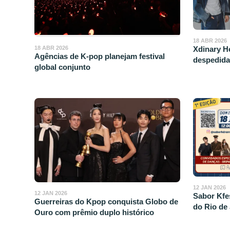
18 ABR 2026
Xdinary H
18 ABR 2026
Agências de K-pop planejam festival
despedid
global conjunto
12 JAN 2026
12 JAN 2026
Sabor Kfes
Guerreiras do Kpop conquista Globo de
do Rio de
Ouro com prêmio duplo histórico