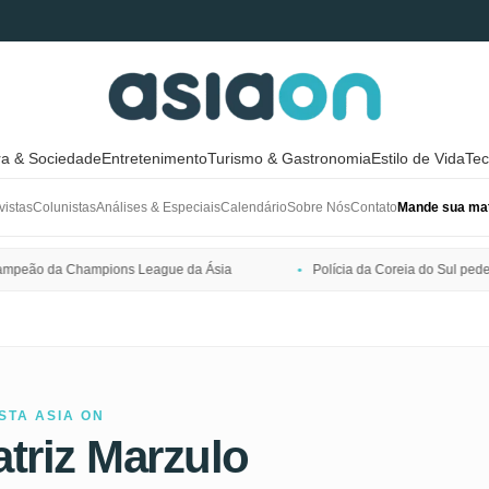
ra & Sociedade
Entretenimento
Turismo & Gastronomia
Estilo de Vida
Tec
vistas
Colunistas
Análises & Especiais
Calendário
Sobre Nós
Contato
Mande sua mat
hampions League da Ásia
Polícia da Coreia do Sul pede prisão preven
STA ASIA ON
triz Marzulo