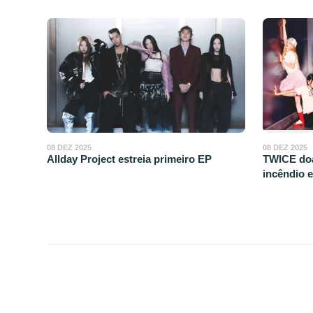
08 DEZ 2025
08 DEZ 2025
TWICE doa
Allday Project estreia primeiro EP
incêndio