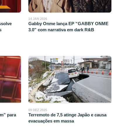
14 JAN 2026
ssolve
Gabby Onme lança EP “GABBY ONME
s
3.0” com narrativa em dark R&B
09 DEZ 2025
im” para
Terremoto de 7,5 atinge Japão e causa
evacuações em massa