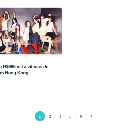
 R$685 mil a vítimas de
 em Hong Kong
1
2
3
…
6