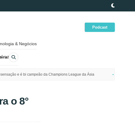
Podcast
nologia & Negócios
éria!
ime sensação e é bi campeão da Champions League da Ásia
Polícia da
a o 8°