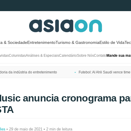
ra & Sociedade
Entretenimento
Turismo & Gastronomia
Estilo de Vida
Tec
vistas
Colunistas
Análises & Especiais
Calendário
Sobre Nós
Contato
Mande sua mat
ria da indústria do entretenimento
Futebol: Al Ahli Saudi vence t
Music anuncia cronograma par
STA
les
• 29 de maio de 2021 • 2 min de leitura