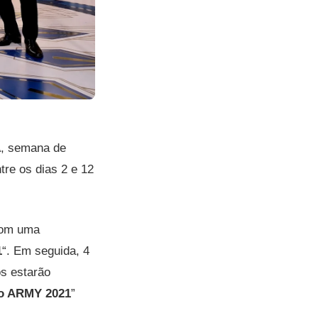
A, semana de
re os dias 2 e 12
com uma
1
“. Em seguida, 4
os estarão
do ARMY 2021
”