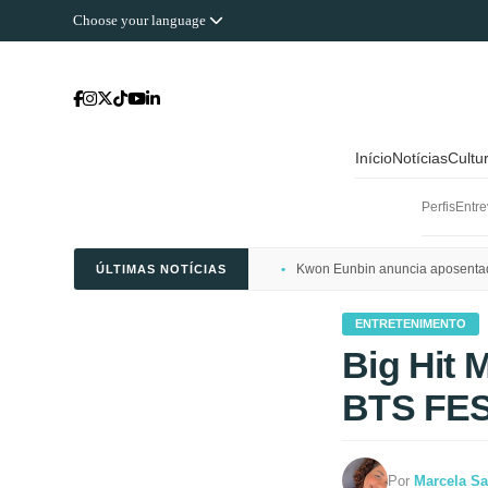
Choose your language
Início
Notícias
Cultu
Perfis
Entre
Kwon Eunbin anuncia aposentado
ÚLTIMAS NOTÍCIAS
ENTRETENIMENTO
Big Hit 
BTS FE
Por
Marcela Sa