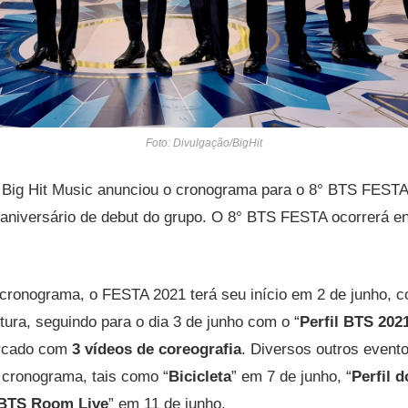
Foto: Divulgação/BigHit
 Big Hit Music anunciou o cronograma para o 8° BTS FEST
niversário de debut do grupo. O 8° BTS FESTA ocorrerá ent
cronograma, o FESTA 2021 terá seu início em 2 de junho, 
tura, seguindo para o dia 3 de junho com o “
Perfil BTS 202
arcado com
3 vídeos de coreografia
. Diversos outros event
 cronograma, tais como “
Bicicleta
” em 7 de junho, “
Perfil 
BTS Room Live
” em 11 de junho.