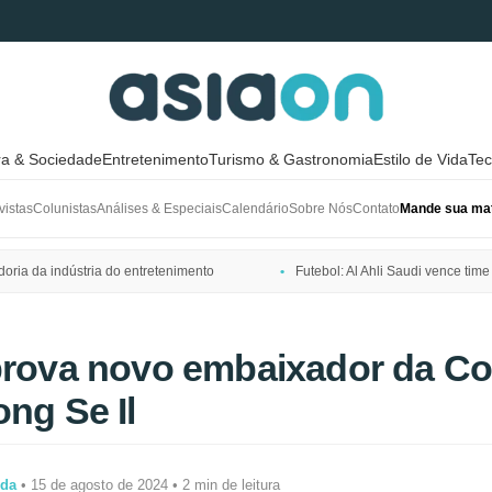
ra & Sociedade
Entretenimento
Turismo & Gastronomia
Estilo de Vida
Tec
vistas
Colunistas
Análises & Especiais
Calendário
Sobre Nós
Contato
Mande sua mat
ria da indústria do entretenimento
Futebol: Al Ahli Saudi vence t
prova novo embaixador da Co
ong Se Il
ida
• 15 de agosto de 2024 • 2 min de leitura