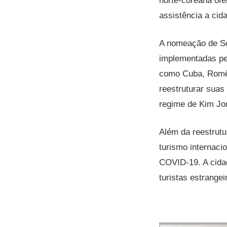
norte-coreana ofe
assistência a cid
A nomeação de So
implementadas pe
como Cuba, Romên
reestruturar suas
regime de Kim Jon
Além da reestrutu
turismo internac
COVID-19. A cidad
turistas estrange