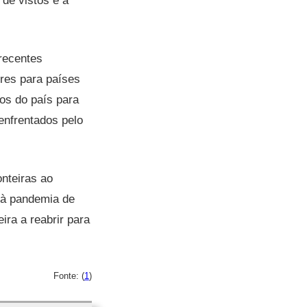
 de vistos e a
recentes
res para países
os do país para
enfrentados pelo
onteiras ao
 à pandemia de
ira a reabrir para
Fonte: (
1
)