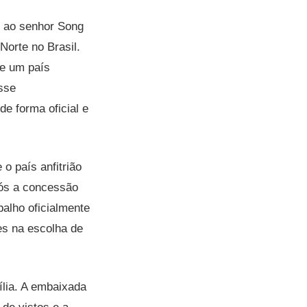
t
ao senhor Song
Norte no Brasil.
ue um país
sse
e forma oficial e
o país anfitrião
pós a concessão
balho oficialmente
es na escolha de
lia. A embaixada