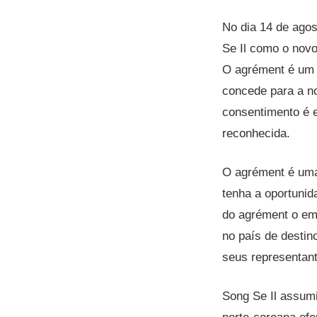
No dia 14 de agos
Se Il como o novo
O agrément é um t
concede para a n
consentimento é e
reconhecida.
O agrément é uma 
tenha a oportunid
do agrément o emb
no país de destin
seus representant
Song Se Il assum