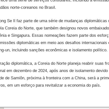
rece uma série de serviços consulares, incluindo a emissão
adãos norte-coreanos no Brasil.
ng Se Il faz parte de uma série de mudanças diplomáticas 
la Coreia do Norte, que também designou novos embaixado
ia e Singapura. Essas nomeações fazem parte dos esforç
 missões diplomáticas em meio aos desafios internacionais 
g-un, incluindo sanções econômicas e isolamento político.
ração diplomática, a Coreia do Norte planeja reabrir suas fr
ional em dezembro de 2024, após anos de isolamento devido
e de Samiôn, próxima à fronteira com a China, será a prime
iros, em um esforço para revitalizar a economia do país.