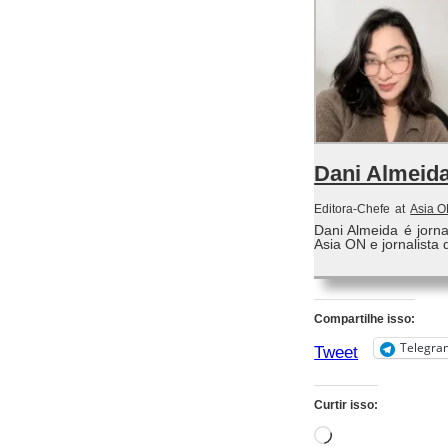
Dani Almeid
Editora-Chefe
at
Asia 
Dani Almeida é jorn
Asia ON e jornalista 
Compartilhe isso:
Telegra
Tweet
Curtir isso:
Carregando...