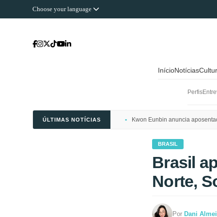
Choose your language
Início
Notícias
Cultu
Perfis
Entre
Kwon Eunbin anuncia aposentado
ÚLTIMAS NOTÍCIAS
BRASIL
Brasil a
Norte, S
Por
Dani Alme