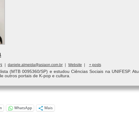
a
ON
|
daniele.almeida@asiaon.com.br
|
Website
|
+ posts
alista (MTB 0095360/SP) e estudou Ciências Sociais na UNIFESP. Atu
de outros portais de K-pop e cultura.
m
WhatsApp
Mais