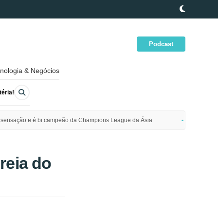
Podcast
nologia & Negócios
éria!
ime sensação e é bi campeão da Champions League da Ásia
Polícia da
reia do