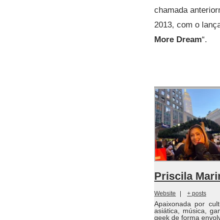
chamada anterio
2013, com o lan
More Dream
“.
Priscila Mar
Website
|
+ posts
Apaixonada por cult
asiática, música, g
geek de forma envolv