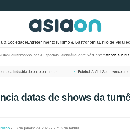
ra & Sociedade
Entretenimento
Turismo & Gastronomia
Estilo de Vida
Tec
vistas
Colunistas
Análises & Especiais
Calendário
Sobre Nós
Contato
Mande sua mat
ria da indústria do entretenimento
Futebol: Al Ahli Saudi vence t
cia datas de shows da turn
arinho
• 13 de janeiro de 2026 • 2 min de leitura