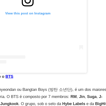
View this post on Instagram
e o
BTS
onyeondan ou Bangtan Boys (방탄 소년단), é um dos maiores 
ória. O BTS é composto por 7 membros:
RM
,
Jin
,
Suga
,
J-
e
Jungkook
. O grupo, sob o selo da
Hybe Labels
e da
BigHi