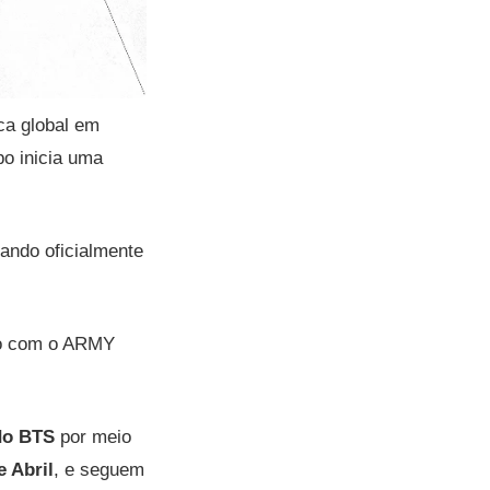
ca global em
po inicia uma
ando oficialmente
tro com o ARMY
 do BTS
por meio
e Abril
, e seguem