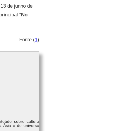
m 13 de junho de
principal “
No
Fonte (
1
)
nteúdo sobre cultura
a Ásia e do universo