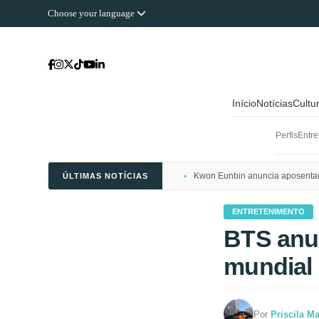
Choose your language
Início
Notícias
Cultu
Perfis
Entre
Kwon Eunbin anuncia aposentado
ÚLTIMAS NOTÍCIAS
ENTRETENIMENTO
BTS anun
mundial
Por
Priscila M