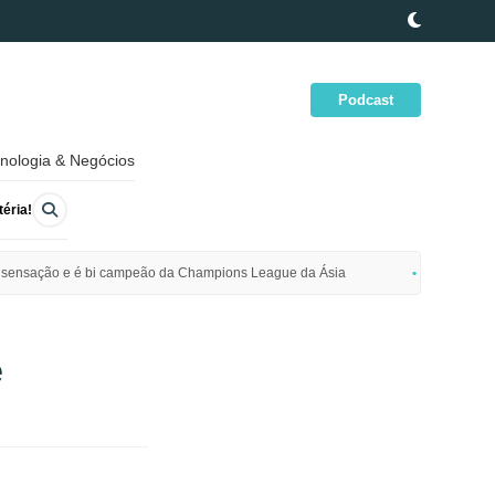
Podcast
nologia & Negócios
éria!
ime sensação e é bi campeão da Champions League da Ásia
Polícia da
ê