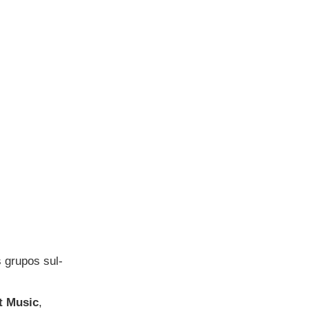
grupos sul-
t Music
,