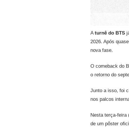
A
turnê do BTS
j
2026. Após quase 
nova fase.
O comeback do 
o retorno do sept
Junto a isso, foi
nos palcos intern
Nesta terça-feira
de um pôster of