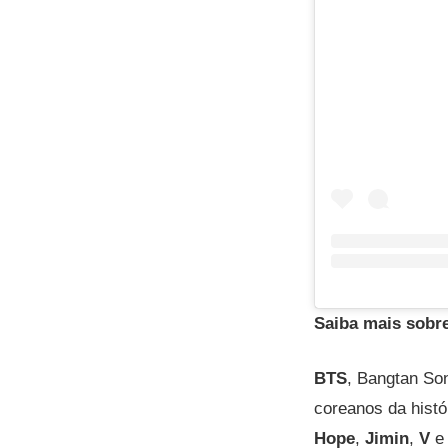
Saiba mais sobr
BTS
, Bangtan S
coreanos da hist
Hope
,
Jimin
,
V