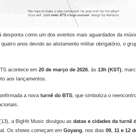
á desponta como um dos eventos mais aguardados da músi
quatro anos devido ao alistamento militar obrigatório, o gru
BTS acontece em
20 de março de 2026
, às
13h (KST)
, marc
eto aos lançamentos.
 confirmada a nova
turnê do BTS
, que simboliza o reencon
acionais.
 (13), a BigHit Music divulgou as
datas e cidades da turnê
icial. Os shows começam em
Goyang
, nos dias
09, 11 e 12 d