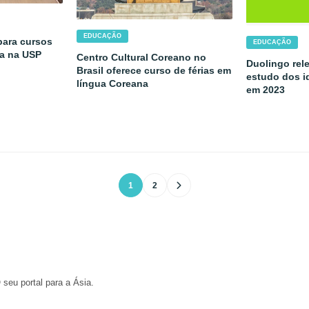
EDUCAÇÃO
para cursos
EDUCAÇÃO
sa na USP
Centro Cultural Coreano no
Duolingo rel
Brasil oferece curso de férias em
estudo dos i
língua Coreana
em 2023
1
2
 seu portal para a Ásia.