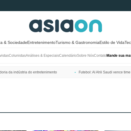
ra & Sociedade
Entretenimento
Turismo & Gastronomia
Estilo de Vida
Tec
vistas
Colunistas
Análises & Especiais
Calendário
Sobre Nós
Contato
Mande sua mat
ria da indústria do entretenimento
Futebol: Al Ahli Saudi vence t