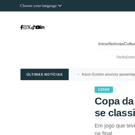
Choose your language
Início
Notícias
Cultu
Perfis
Entre
Kwon Eunbin anuncia aposentado
ÚLTIMAS NOTÍCIAS
CATAR
Copa da 
se classi
Em jogo que teve
na final