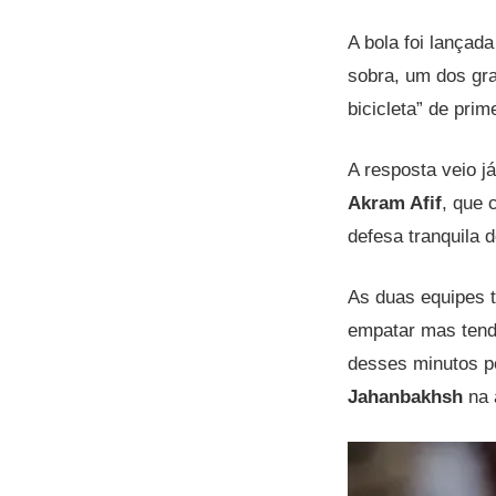
A bola foi lançada
sobra, um dos gr
bicicleta” de prim
A resposta veio j
Akram Afif
, que 
defesa tranquila 
As duas equipes 
empatar mas tendo
desses minutos po
Jahanbakhsh
na