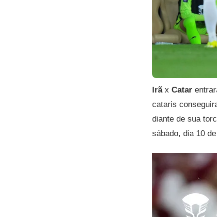
Irã
x
Catar
entra
cataris conseguir
diante de sua tor
sábado, dia 10 de 