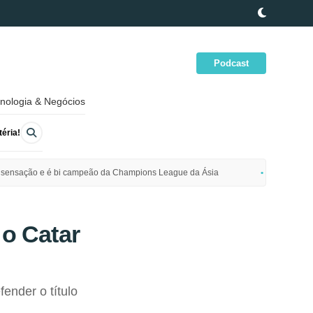
Podcast
nologia & Negócios
éria!
ime sensação e é bi campeão da Champions League da Ásia
Polícia da
 o Catar
ender o título