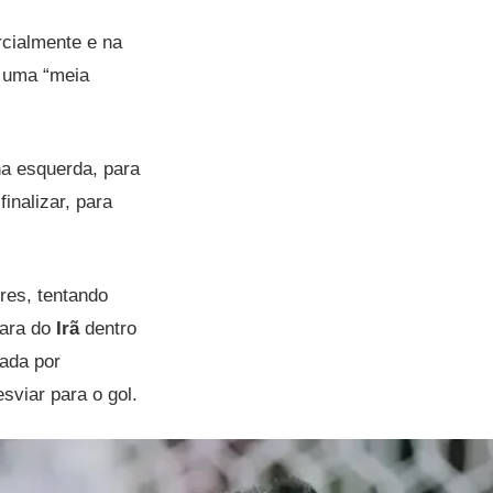
arcialmente e na
 uma “meia
 na esquerda, para
inalizar, para
res, tentando
lara do
Irã
dentro
cada por
viar para o gol.