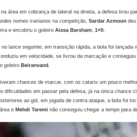
 na área em cobrança de lateral na direita, a defesa tirou p
andes nomes iranianos na competição,
Sardar Azmoun
deu
eira e encobriu o goleiro
Aissa Barsham
,
1×0
.
á no lance seguinte, em transição rápida, a bola foi lançada
conduziu em velocidade, se livrou da marcação e conseguiu f
do goleiro
Beiranvand
.
tiveram chances de marcar, com os cataris um pouco melho
 dificuldades em passar pela defesa, já na única chance c
steriores ao gol, em jogada de contra-ataque, a bola foi to
 área e
Mehdi Taremi
não conseguiu chegar a tempo para des