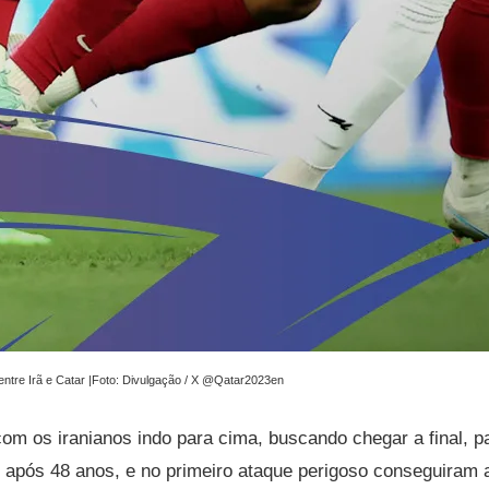
 entre Irã e Catar |Foto: Divulgação / X @Qatar2023en
m os iranianos indo para cima, buscando chegar a final, par
lo após 48 anos, e no primeiro ataque perigoso conseguiram a