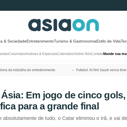
ra & Sociedade
Entretenimento
Turismo & Gastronomia
Estilo de Vida
Tec
vistas
Colunistas
Análises & Especiais
Calendário
Sobre Nós
Contato
Mande sua mat
ria da indústria do entretenimento
Futebol: Al Ahli Saudi vence t
Ásia: Em jogo de cinco gols,
fica para a grande final
 absolutamente de tudo, o Catar eliminou o Irã, e vai def