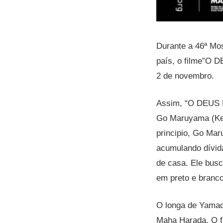
Durante a 46ª Mos
país, o filme”O 
2 de novembro.
Assim, “O DEUS D
Go Maruyama (Ken
principio, Go Ma
acumulando dívida
de casa. Ele busc
em preto e branco
O longa de Yamada
Maha Harada. O fi