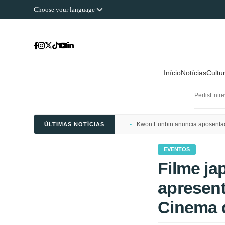
Choose your language
Início
Notícias
Cultu
Perfis
Entre
Kwon Eunbin anuncia aposentado
ÚLTIMAS NOTÍCIAS
EVENTOS
Filme j
apresent
Cinema 