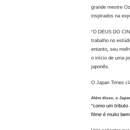
grande mestre Oz
inspirados na exp
“O DEUS DO CINE
trabalho no estúd
entanto
,
seu melho
o início de uma j
japonês.
O Japan Times cla
Além disso, o Japa
“como um tributo 
filme é muito bem