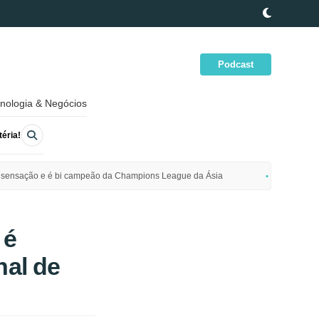
Podcast
nologia & Negócios
éria!
ime sensação e é bi campeão da Champions League da Ásia
Polícia da
 é
nal de