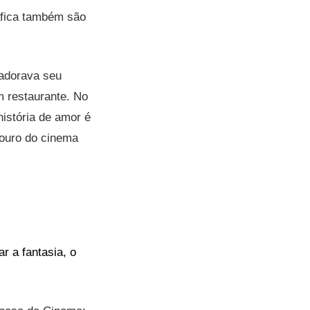
áfica também são
adorava seu
m restaurante. No
istória de amor é
 ouro do cinema
r a fantasia, o