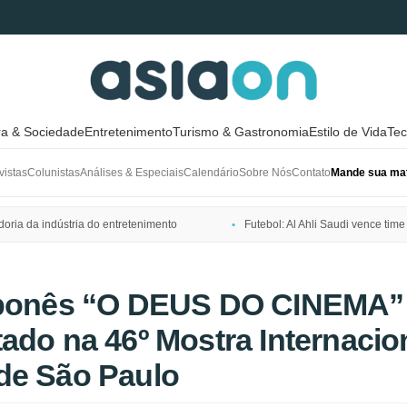
ra & Sociedade
Entretenimento
Turismo & Gastronomia
Estilo de Vida
Tec
vistas
Colunistas
Análises & Especiais
Calendário
Sobre Nós
Contato
Mande sua mat
ria da indústria do entretenimento
Futebol: Al Ahli Saudi vence t
aponês “O DEUS DO CINEMA”
ado na 46º Mostra Internacio
de São Paulo