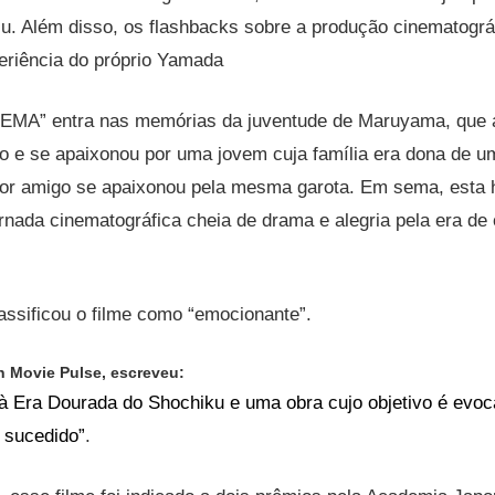
u. Além disso, os flashbacks sobre a produção cinematogr
eriência do próprio Yamada
MA” entra nas memórias da juventude de Maruyama, que 
io e se apaixonou por uma jovem cuja família era dona de u
r amigo se apaixonou pela mesma garota. Em sema, esta h
ornada cinematográfica cheia de drama e alegria pela era de
ssificou o filme como “emocionante”.
n Movie Pulse, escreveu:
à Era Dourada do Shochiku e uma obra cujo objetivo é evoca
 sucedido”
.