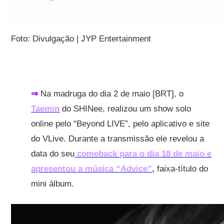
Foto: Divulgação | JYP Entertainment
⇒
Na madruga do dia 2 de maio [BRT], o
Taemin
do SHINee, realizou um show solo
online pelo “Beyond LIVE”, pelo aplicativo e site
do VLive. Durante a transmissão ele revelou a
data do seu
comeback para o dia 18 de maio e
apresentou a música “Advice”
,
faixa-título do
mini álbum.