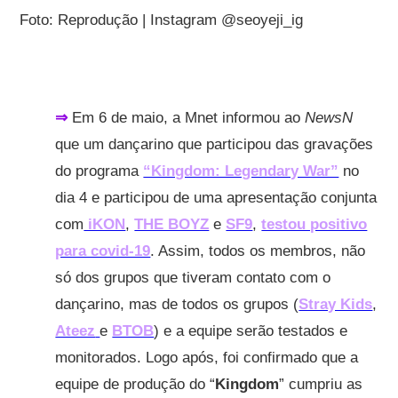
Foto: Reprodução | Instagram @seoyeji_ig
⇒
Em 6 de maio, a Mnet informou ao
NewsN
que um dançarino que participou das gravações
do programa
“Kingdom: Legendary War”
no
dia 4
e participou de uma apresentação conjunta
com
iKON
,
THE BOYZ
e
SF9
,
testou positivo
para covid-19
. Assim, todos os membros, não
só dos grupos que tiveram contato com o
dançarino, mas de todos os grupos (
Stray Kids
,
Ateez
e
BTOB
) e a equipe serão testados e
monitorados.
Logo após, foi confirmado que a
equipe de produção do “
Kingdom
” cumpriu as