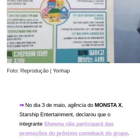
Foto: Reprodução | Yonhap
⇒
No dia 3 de maio, agência do
MONSTA X
,
Starship Entertainment, declarou que o
integrante
Shownu não participará das
promoções do próximo comeback do grupo
.