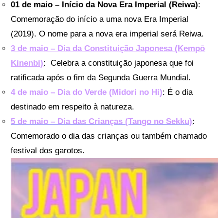
01 de maio – Início da Nova Era Imperial (Reiwa)
:
Comemoração do início a uma nova Era Imperial
(2019). O nome para a nova era imperial será Reiwa.
3 de maio – Dia da Constituição Japonesa (Kempō
Kinenbi)
: Celebra a constituição japonesa que foi
ratificada após o fim da Segunda Guerra Mundial.
4 de maio – Dia do Verde (Midori no Hi)
: É o dia
destinado em respeito à natureza.
5 de maio – Dia das Crianças (Tango no Sekku)
:
Comemorado o dia das crianças ou também chamado
festival dos garotos.