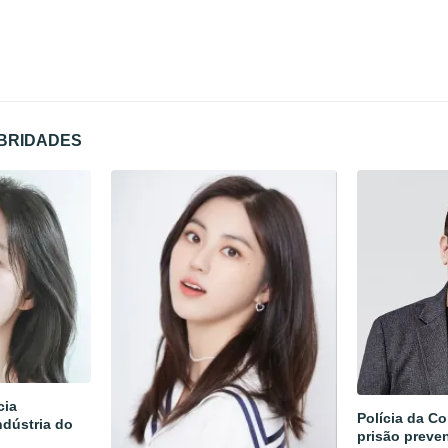
EBRIDADES
cia
Polícia da Co
ndústria do
prisão preven