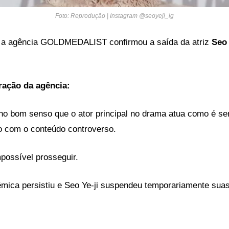
Foto: Reprodução | Instagram @seoyeji_ig
, a agência GOLDMEDALIST confirmou a saída da atriz
Seo 
ração da agência:
r no bom senso que o ator principal no drama atua como é s
o com o conteúdo controverso.
possível prosseguir.
êmica persistiu e Seo Ye-ji suspendeu temporariamente suas