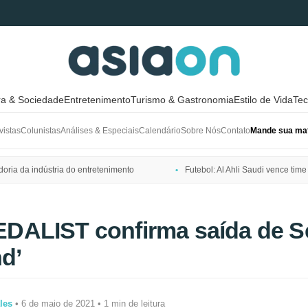
ra & Sociedade
Entretenimento
Turismo & Gastronomia
Estilo de Vida
Tec
vistas
Colunistas
Análises & Especiais
Calendário
Sobre Nós
Contato
Mande sua mat
ria da indústria do entretenimento
Futebol: Al Ahli Saudi vence t
ALIST confirma saída de Se
nd’
les
• 6 de maio de 2021 • 1 min de leitura