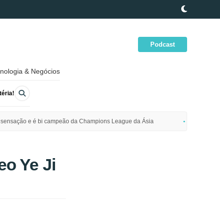
Podcast
nologia & Negócios
éria!
ime sensação e é bi campeão da Champions League da Ásia
Polícia da
o Ye Ji