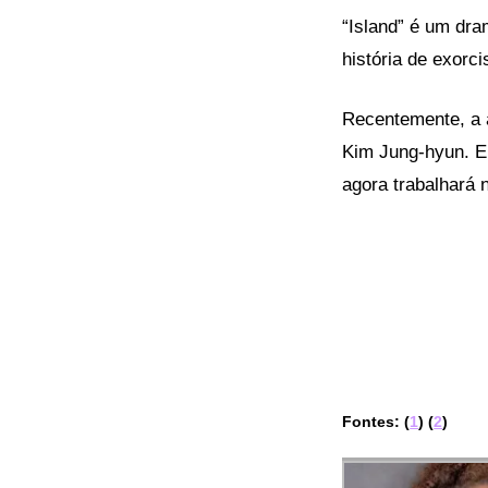
“Island” é um d
história de exorc
Recentemente, a 
Kim Jung-hyun. En
agora trabalhará 
Fontes: (
1
) (
2
)