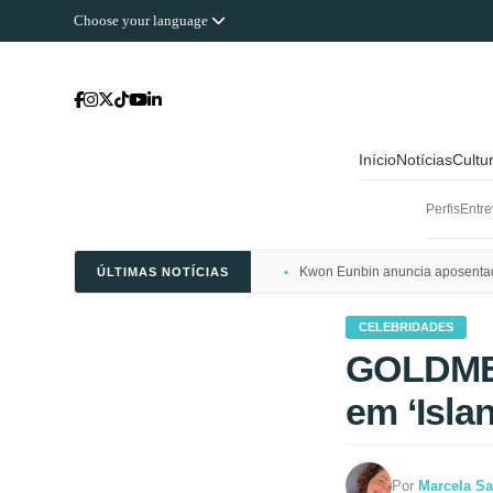
Choose your language
Início
Notícias
Cultu
Perfis
Entre
Kwon Eunbin anuncia aposentado
ÚLTIMAS NOTÍCIAS
CELEBRIDADES
GOLDMED
em ‘Isla
Por
Marcela Sa