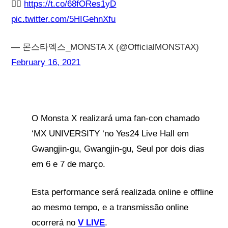
👉🏻
https://t.co/68fORes1yD
pic.twitter.com/5HIGehnXfu
— 몬스타엑스_MONSTA X (@OfficialMONSTAX)
February 16, 2021
O Monsta X realizará uma fan-con chamado
‘MX UNIVERSITY ‘no Yes24 Live Hall em
Gwangjin-gu, Gwangjin-gu, Seul por dois dias
em 6 e 7 de março.
Esta performance será realizada online e offline
ao mesmo tempo, e a transmissão online
ocorrerá no
V LIVE
.