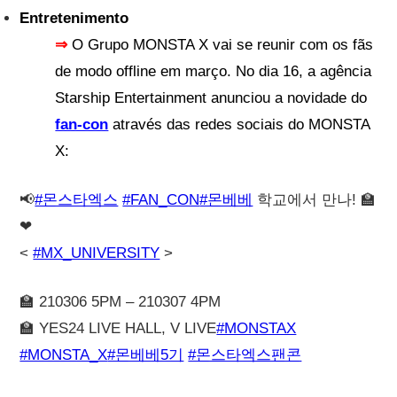
Entretenimento
⇒
O Grupo MONSTA X vai se reunir com os fãs
de modo offline em março. No dia 16, a agência
Starship Entertainment anunciou a novidade do
fan-con
através das redes sociais do MONSTA
X:
📢
#몬스타엑스
#FAN_CON
#몬베베
학교에서 만나! 🏫
❤
<
#MX_UNIVERSITY
>
🏫 210306 5PM – 210307 4PM
🏫 YES24 LIVE HALL, V LIVE
#MONSTAX
#MONSTA_X
#몬베베5기
#몬스타엑스팬콘