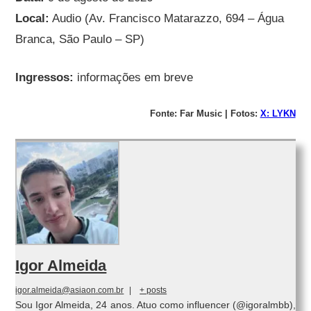
Local:
Audio (Av. Francisco Matarazzo, 694 – Água
Branca, São Paulo – SP)
Ingressos:
informações em breve
Fonte: Far Music | Fotos:
X: LYKN
Igor Almeida
igor.almeida@asiaon.com.br
|
+ posts
Sou Igor Almeida, 24 anos. Atuo como influencer (@igoralmbb),