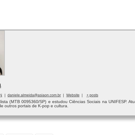
a
ON
|
daniele.almeida@asiaon.com.br
|
Website
|
+ posts
alista (MTB 0095360/SP) e estudou Ciências Sociais na UNIFESP. Atu
de outros portais de K-pop e cultura.