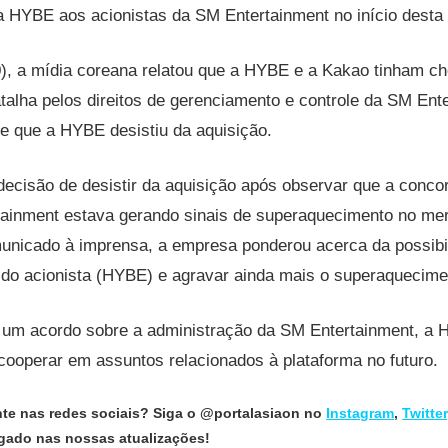
a HYBE aos acionistas da SM Entertainment no início dest
0), a mídia coreana relatou que a HYBE e a Kakao tinham c
talha pelos direitos de gerenciamento e controle da SM Ent
e que a HYBE desistiu da aquisição.
ecisão de desistir da aquisição após observar que a conco
tainment estava gerando sinais de superaquecimento no me
unicado à imprensa, a empresa ponderou acerca da possibi
r do acionista (HYBE) e agravar ainda mais o superaquecim
 um acordo sobre a administração da SM Entertainment, a
ooperar em assuntos relacionados à plataforma no futuro.
nte nas redes sociais? Siga o @portalasiaon no
Instagram
,
Twitter
ligado nas nossas atualizações!