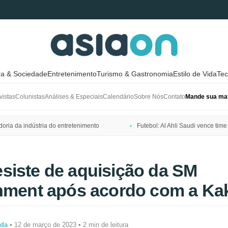
ra & Sociedade
Entretenimento
Turismo & Gastronomia
Estilo de Vida
Tec
vistas
Colunistas
Análises & Especiais
Calendário
Sobre Nós
Contato
Mande sua mat
ria da indústria do entretenimento
Futebol: Al Ahli Saudi vence t
siste de aquisição da SM
inment após acordo com a Ka
ida
• 12 de março de 2023 • 2 min de leitura