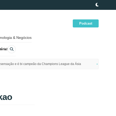
Podcast
nologia & Negócios
éria!
ime sensação e é bi campeão da Champions League da Ásia
Polícia da
kao