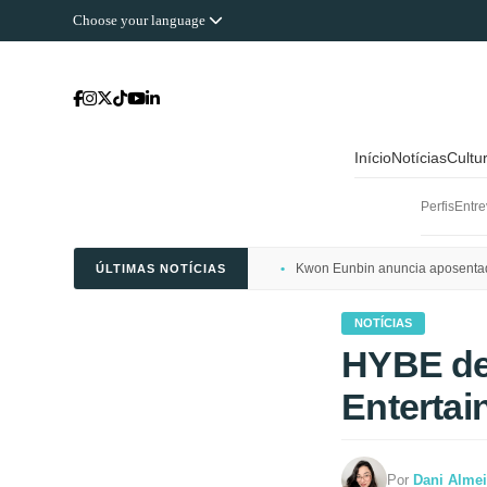
Choose your language
Início
Notícias
Cultu
Perfis
Entre
Kwon Eunbin anuncia aposentado
ÚLTIMAS NOTÍCIAS
NOTÍCIAS
HYBE de
Enterta
Por
Dani Alme