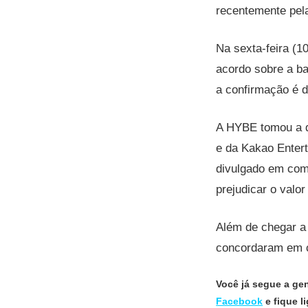
recentemente pel
Na sexta-feira (1
acordo sobre a ba
a confirmação é d
A HYBE tomou a d
e da Kakao Enter
divulgado em com
prejudicar o valo
Além de chegar a
concordaram em c
Você já segue a ge
Facebook
e fique 