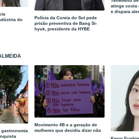
Terremoto de
atinge costa
e dispara ale
cia
Polícia da Coreia do Sul pede
ndústria do
prisão preventiva de Bang Si-
hyuk, presidente da HYBE
 ALMEIDA
Movimento 4B e a geração de
mulheres que decidiu dizer não
a gastronomia
onquista
Kwon Eunbin