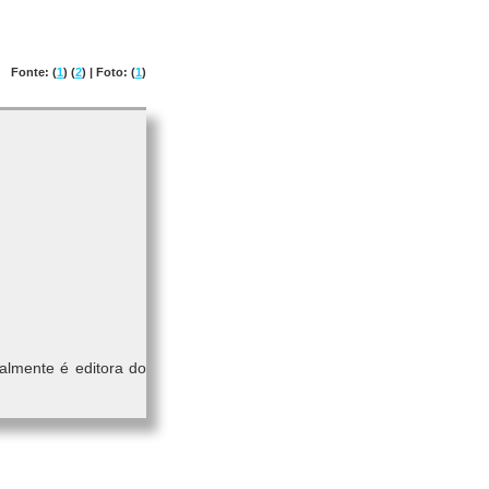
Fonte: (
1
) (
2
) | Foto: (
1
)
almente é editora do