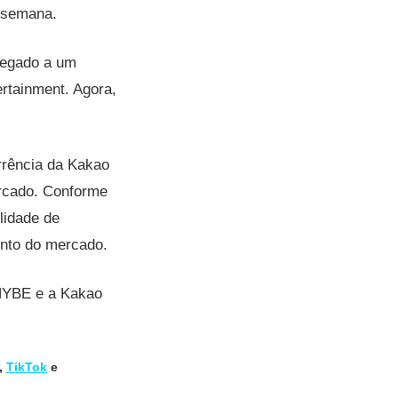
a semana.
hegado a um
ertainment. Agora,
rrência da Kakao
rcado. Conforme
lidade de
ento do mercado.
 HYBE e a Kakao
,
TikTok
e