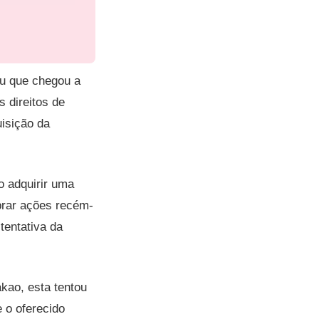
ou que chegou a
 direitos de
uisição da
o adquirir uma
prar ações recém-
tentativa da
akao, esta tentou
 o oferecido