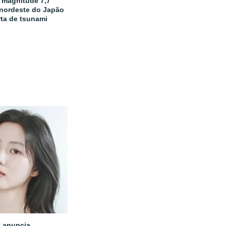
 magnitude 7,7
 nordeste do Japão
rta de tsunami
 anuncia