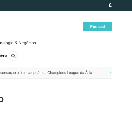
Podcast
nologia & Negócios
éria!
ime sensação e é bi campeão da Champions League da Ásia
Polícia da
o