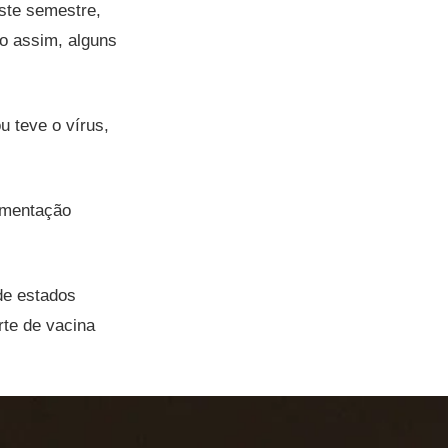
este semestre,
o assim, alguns
 teve o vírus,
umentação
de estados
rte de vacina