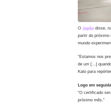
O
Japão
disse, na
partir do próximo
mundo experiment
“Estamos nos prep
de um […] quando 
Kato para repórte
Logo em seguida
“O certificado ser
próximo mês.”