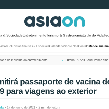
ra & Sociedade
Entretenimento
Turismo & Gastronomia
Estilo de Vida
Tec
vistas
Colunistas
Análises & Especiais
Calendário
Sobre Nós
Contato
Mande sua mat
ria da indústria do entretenimento
Futebol: Al Ahli Saudi vence t
itirá passaporte de vacina d
 para viagens ao exterior
ida
• 17 de junho de 2021 • 2 min de leitura