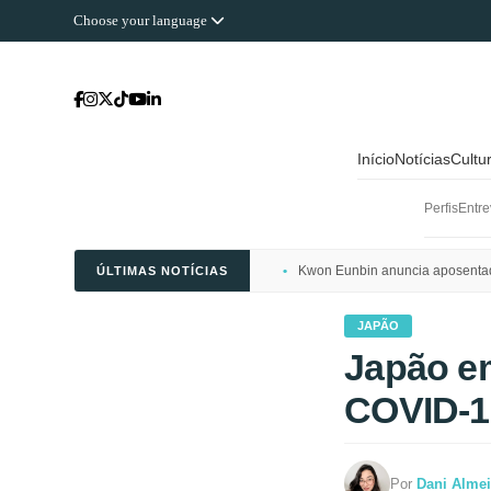
Choose your language
Início
Notícias
Cultu
Perfis
Entre
Kwon Eunbin anuncia aposentado
ÚLTIMAS NOTÍCIAS
JAPÃO
Japão em
COVID-19
Por
Dani Alme