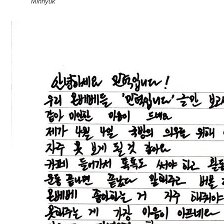
Minhyuk”