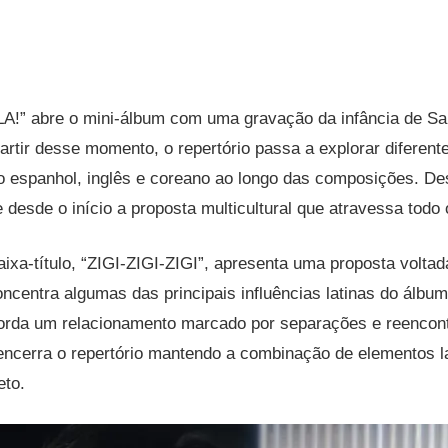
LA!” abre o mini-álbum com uma gravação da infância de S
artir desse momento, o repertório passa a explorar diferent
do espanhol, inglês e coreano ao longo das composições. De
 desde o início a proposta multicultural que atravessa todo 
aixa-título, “ZIGI-ZIGI-ZIGI”, apresenta uma proposta volta
ncentra algumas das principais influências latinas do álb
a um relacionamento marcado por separações e reencontr
erra o repertório mantendo a combinação de elementos la
eto.