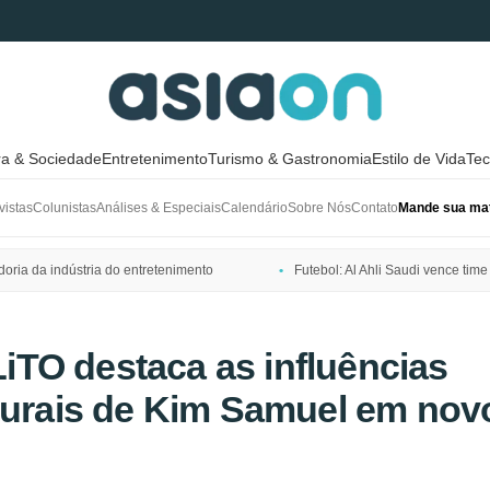
ra & Sociedade
Entretenimento
Turismo & Gastronomia
Estilo de Vida
Tec
vistas
Colunistas
Análises & Especiais
Calendário
Sobre Nós
Contato
Mande sua mat
ria da indústria do entretenimento
Futebol: Al Ahli Saudi vence t
TO destaca as influências
turais de Kim Samuel em novo