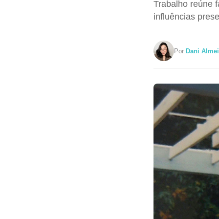
Trabalho reúne f
influências prese
Por
Dani Alme