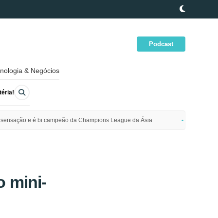
Podcast
nologia & Negócios
éria!
ime sensação e é bi campeão da Champions League da Ásia
Polícia da
 mini-