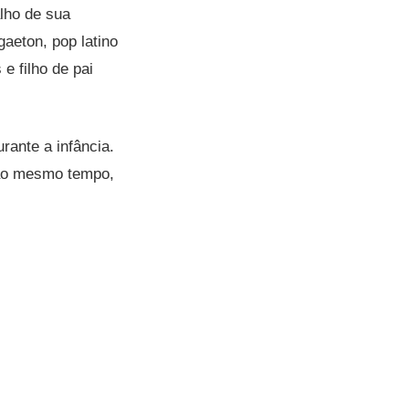
alho de sua
aeton, pop latino
 e filho de pai
rante a infância.
 ao mesmo tempo,