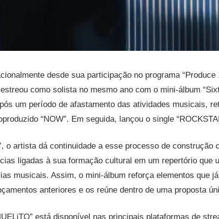
acionalmente desde sua participação no programa “Produce 
estreou como solista no mesmo ano com o mini-álbum “Sixt
após um período de afastamento das atividades musicais, r
toproduzido “NOW”. Em seguida, lançou o single “ROCKST
 artista dá continuidade a esse processo de construção c
ncias ligadas à sua formação cultural em um repertório que u
cias musicais. Assim, o mini-álbum reforça elementos que j
çamentos anteriores e os reúne dentro de uma proposta ún
ELiTO” está disponível nas principais plataformas de stre