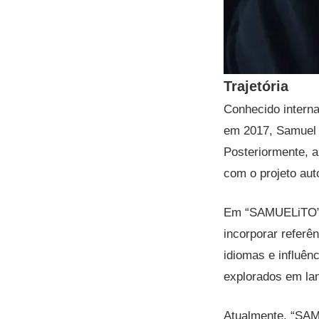
Trajetória
Conhecido intern
em 2017, Samuel 
Posteriormente, 
com o projeto au
Em “SAMUELiTO”, o
incorporar referê
idiomas e influên
explorados em lan
Atualmente, “SAMU