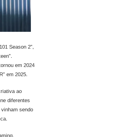
101 Season 2”,
een”.
etornou em 2024
AR” em 2025.
riativa ao
ne diferentes
á vinham sendo
ica.
aming.