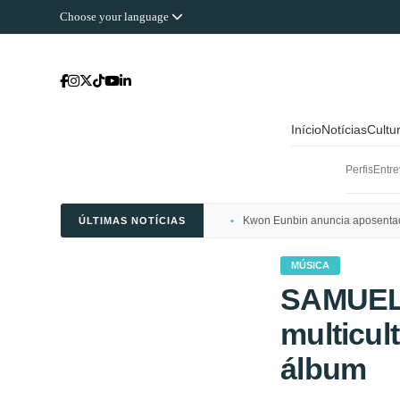
Choose your language
Início
Notícias
Cultu
Perfis
Entre
Kwon Eunbin anuncia aposentado
ÚLTIMAS NOTÍCIAS
MÚSICA
SAMUELi
multicul
álbum