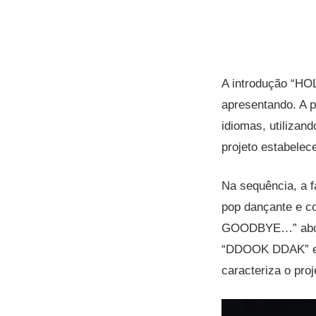
A introdução “HO
apresentando. A p
idiomas, utilizan
projeto estabelece
Na sequência, a f
pop dançante e co
GOODBYE…” abord
“DDOOK DDAK” enc
caracteriza o proj