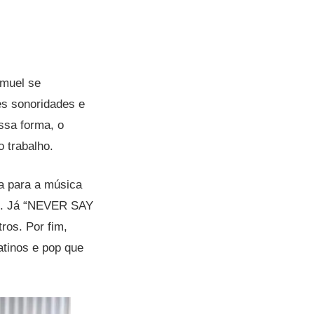
amuel se
es sonoridades e
ssa forma, o
o trabalho.
da para a música
um. Já “NEVER SAY
os. Por fim,
tinos e pop que