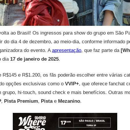
olta ao Brasil! Os ingressos para show do grupo em São Pa
tir do dia 4 de dezembro, ao meio-dia, conforme informado p
ganizadora do evento. A
apresentação
, que faz parte da
[Wh
o dia
17 de janeiro de 2025
.
 R$145 e R$1.200, os fãs poderão escolher entre várias ca
indo opções exclusivas como o
VVIP+
, que oferece fanchat 
m grupo, hi-touch, sound check e mais benefícios. Outras m
P
,
Pista Premium
,
Pista
e
Mezanino
.