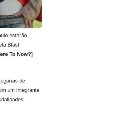
ulo estarão
ela Blast
ere To Now?]
tegorias de
com um integrante
odalidades