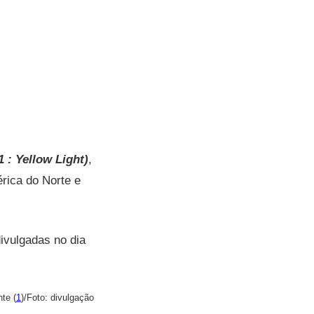
 : Yellow Light)
,
érica do Norte e
ivulgadas no dia
te (
1
)/Foto: divulgação