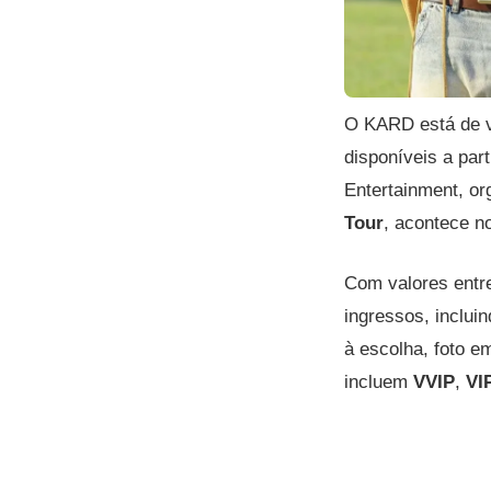
O KARD está de v
disponíveis a par
Entertainment, or
Tour
, acontece n
Com valores entre
ingressos, inclu
à escolha, foto e
incluem
VVIP
,
VI