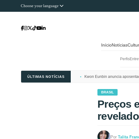
Choose your language
Início
Notícias
Cultu
Perfis
Entre
Kwon Eunbin anuncia aposentado
ÚLTIMAS NOTÍCIAS
BRASIL
Preços 
revelad
Por
Talita Fran