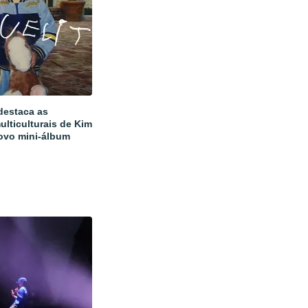
estaca as
ulticulturais de Kim
ovo mini-álbum