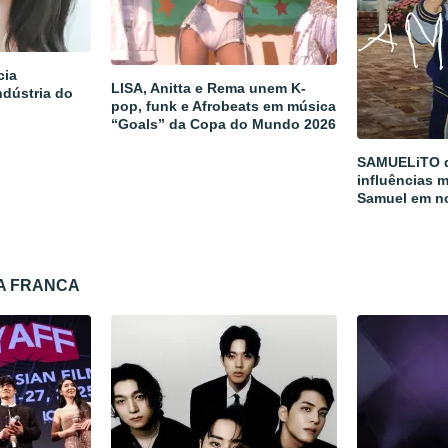
cia
LISA, Anitta e Rema unem K-
ndústria do
pop, funk e Afrobeats em música
“Goals” da Copa do Mundo 2026
SAMUELiTO d
influências m
Samuel em n
TA FRANCA