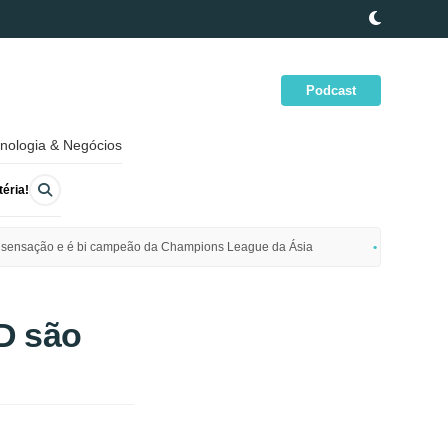
Podcast
nologia & Negócios
éria!
ime sensação e é bi campeão da Champions League da Ásia
Polícia da
D são