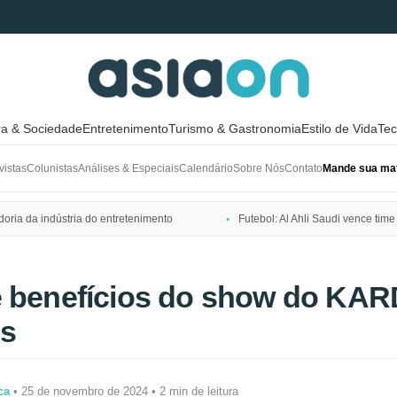
ra & Sociedade
Entretenimento
Turismo & Gastronomia
Estilo de Vida
Tec
vistas
Colunistas
Análises & Especiais
Calendário
Sobre Nós
Contato
Mande sua mat
ria da indústria do entretenimento
Futebol: Al Ahli Saudi vence t
e benefícios do show do KAR
os
ca
• 25 de novembro de 2024 • 2 min de leitura