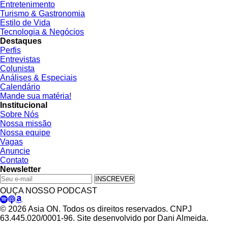
Entretenimento
Turismo & Gastronomia
Estilo de Vida
Tecnologia & Negócios
Destaques
Perfis
Entrevistas
Colunista
Análises & Especiais
Calendário
Mande sua matéria!
Institucional
Sobre Nós
Nossa missão
Nossa equipe
Vagas
Anuncie
Contato
Newsletter
INSCREVER
OUÇA NOSSO PODCAST
© 2026 Asia ON. Todos os direitos reservados. CNPJ
63.445.020/0001-96. Site desenvolvido por Dani Almeida.
Política de Privacidade
Termos de Uso
Padrões Editoriais