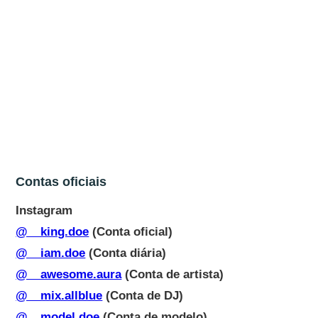
Contas oficiais
Instagram
@__king.doe
(Conta oficial)
@__iam.doe
(Conta diária)
@__awesome.aura
(Conta de artista)
@__mix.allblue
(Conta de DJ)
@__model.doe
(Conta de modelo)