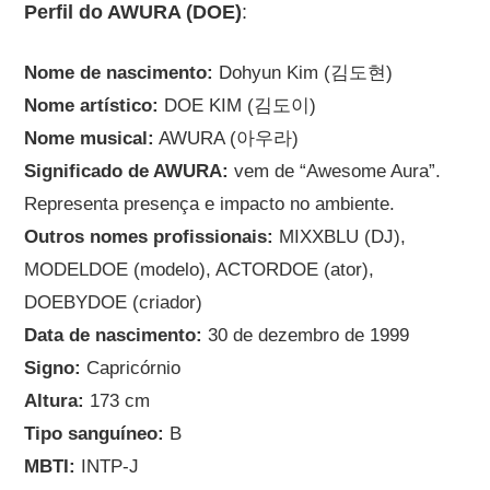
Perfil do AWURA (DOE)
:
Nome de nascimento:
Dohyun Kim (김도현)
Nome artístico:
DOE KIM (김도이)
Nome musical:
AWURA (아우라)
Significado de AWURA:
vem de “Awesome Aura”.
Representa presença e impacto no ambiente.
Outros nomes profissionais:
MIXXBLU (DJ),
MODELDOE (modelo), ACTORDOE (ator),
DOEBYDOE (criador)
Data de nascimento:
30 de dezembro de 1999
Signo:
Capricórnio
Altura:
173 cm
Tipo sanguíneo:
B
MBTI:
INTP-J