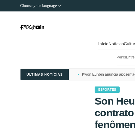
Choose your language
Início
Notícias
Cultu
Perfis
Entre
Kwon Eunbin anuncia aposentado
ÚLTIMAS NOTÍCIAS
ESPORTES
Son Heu
contrato
fenômen