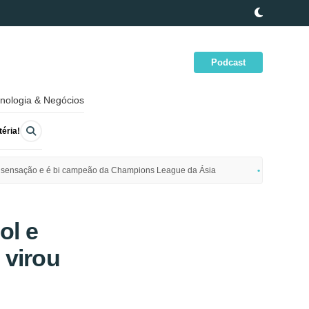
Podcast
nologia & Negócios
éria!
ime sensação e é bi campeão da Champions League da Ásia
Polícia da
ol e
 virou