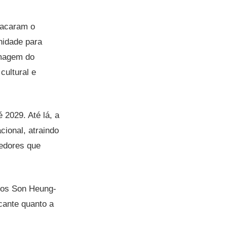
stacaram o
nidade para
imagem do
cultural e
 2029. Até lá, a
cional, atraindo
edores que
idos Son Heung-
cante quanto a