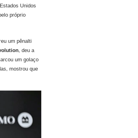
s Estados Unidos
pelo próprio
reu um pênalti
olution
, deu a
marcou um golaço
das, mostrou que