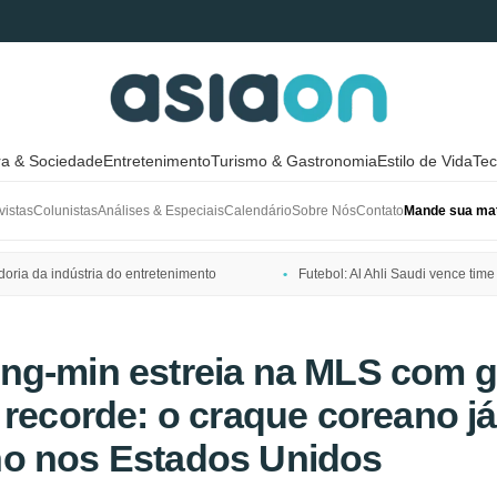
ra & Sociedade
Entretenimento
Turismo & Gastronomia
Estilo de Vida
Tec
vistas
Colunistas
Análises & Especiais
Calendário
Sobre Nós
Contato
Mande sua mat
ria da indústria do entretenimento
Futebol: Al Ahli Saudi vence t
ng-min estreia na MLS com g
 recorde: o craque coreano já
o nos Estados Unidos