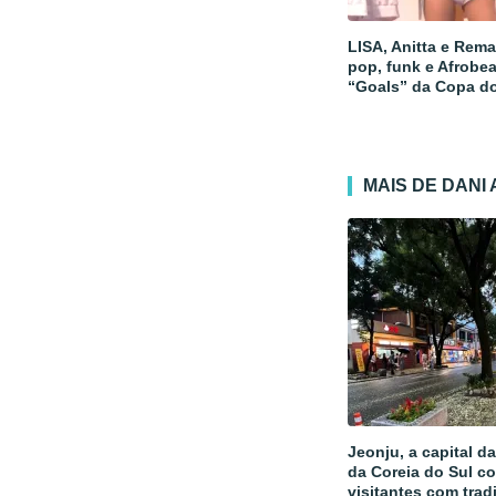
LISA, Anitta e Rem
pop, funk e Afrobe
“Goals” da Copa d
MAIS DE DANI
Jeonju, a capital d
da Coreia do Sul c
visitantes com trad