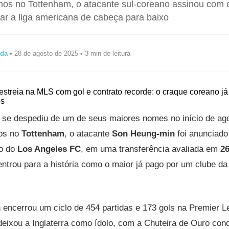
nos no Tottenham, o atacante sul-coreano assinou com 
ar a liga americana de cabeça para baixo
ida
• 28 de agosto de 2025 • 3 min de leitura
u se despediu de um de seus maiores nomes no início de ag
nos no
Tottenham
, o atacante
Son Heung-min
foi anunciado
ço do
Los Angeles FC
, em uma transferência avaliada em
26
 entrou para a história como o maior já pago por um clube d
encerrou um ciclo de 454 partidas e 173 gols na Premier L
deixou a Inglaterra como ídolo, com a Chuteira de Ouro co