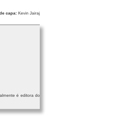
de capa:
Kevin Jairaj
almente é editora do