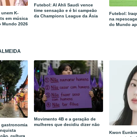
Futebol: Al Ahli Saudi vence
time sensação e é bi campeão
a unem K-
Futebol: Iraq
da Champions League da Ásia
ats em música
na repescage
o Mundo 2026
do Mundo ap
 ALMEIDA
Movimento 4B e a geração de
mulheres que decidiu dizer não
a gastronomia
onquista
Kwon Eunbin
ição, cultura