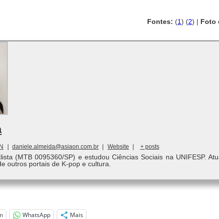
Fontes:
(
1
) (
2
) |
Foto 
a
ON
|
daniele.almeida@asiaon.com.br
|
Website
|
+ posts
alista (MTB 0095360/SP) e estudou Ciências Sociais na UNIFESP. Atu
de outros portais de K-pop e cultura.
m
WhatsApp
Mais