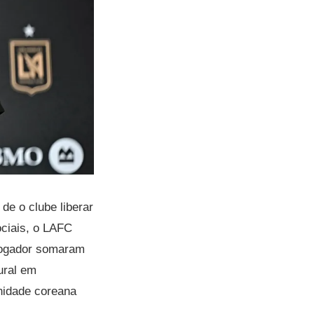
de o clube liberar
ociais, o LAFC
 jogador somaram
ral em
nidade coreana