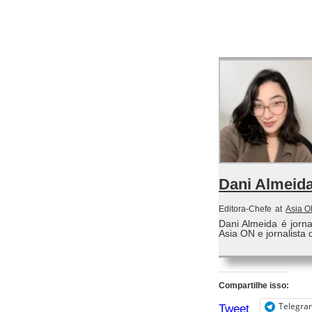
Dani Almeid
Editora-Chefe
at
Asia 
Dani Almeida é jorn
Asia ON e jornalista 
Compartilhe isso:
Telegra
Tweet