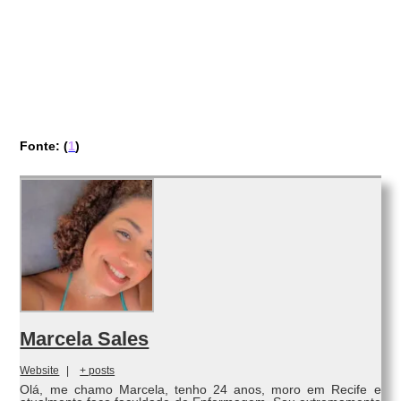
Fonte: (
1
)
Marcela Sales
Website
|
+ posts
Olá, me chamo Marcela, tenho 24 anos, moro em Recife e