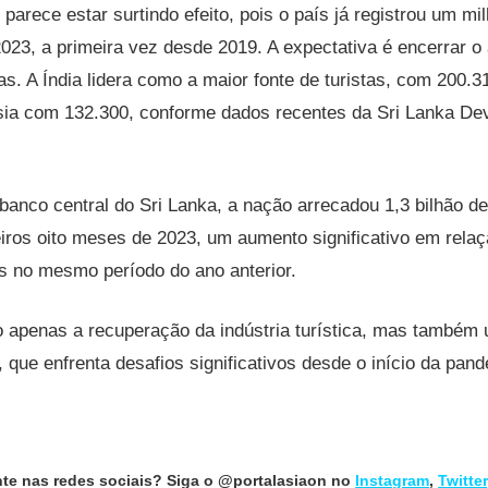
 parece estar surtindo efeito, pois o país já registrou um m
023, a primeira vez desde 2019. A expectativa é encerrar o
s. A Índia lidera como a maior fonte de turistas, com 200.
sia com 132.300, conforme dados recentes da Sri Lanka De
anco central do Sri Lanka, a nação arrecadou 1,3 bilhão d
iros oito meses de 2023, um aumento significativo em rela
s no mesmo período do ano anterior.
o apenas a recuperação da indústria turística, mas também
 que enfrenta desafios significativos desde o início da pand
nte nas redes sociais? Siga o @portalasiaon no
Instagram
,
Twitter