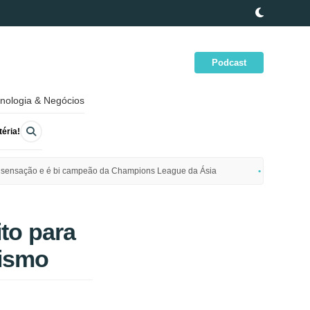
Podcast
nologia & Negócios
éria!
ime sensação e é bi campeão da Champions League da Ásia
Polícia da
ito para
rismo