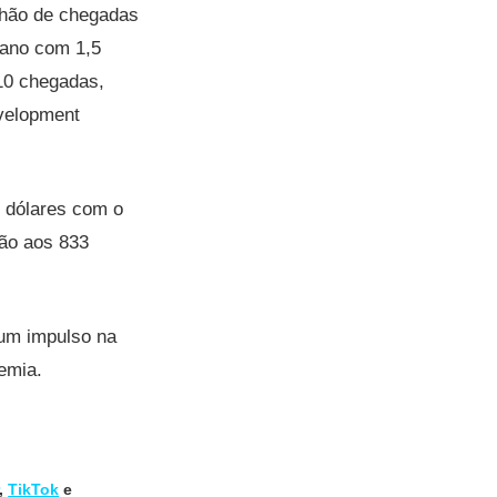
ilhão de chegadas
 ano com 1,5
310 chegadas,
velopment
e dólares com o
ção aos 833
 um impulso na
emia​.
,
TikTok
e