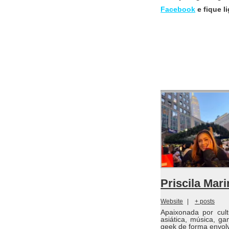
Facebook
e fique 
Priscila Mar
Website
|
+ posts
Apaixonada por cult
asiática, música, g
geek de forma envolv