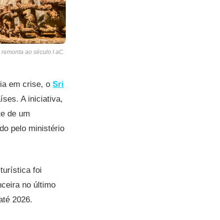
 remonta ao século I aC.
mia em crise, o
Sri
ses. A iniciativa,
rte de um
o pelo ministério
urística foi
ceira no último
até 2026.