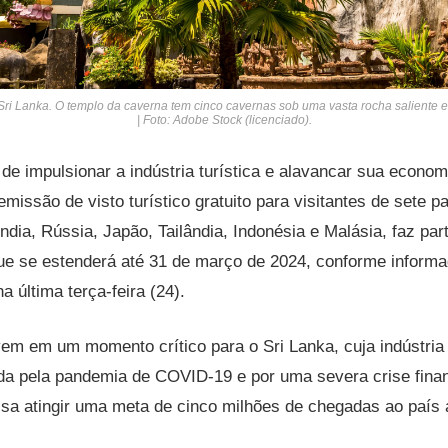
i Lanka. O templo da caverna tem cinco cavernas sob uma vasta rocha saliente e
| Foto: Adobe Stock (licenciado).
de impulsionar a indústria turística e alavancar sua econo
missão de visto turístico gratuito para visitantes de sete paí
Índia, Rússia, Japão, Tailândia, Indonésia e Malásia, faz pa
ue se estenderá até 31 de março de 2024, conforme informad
a última terça-feira (24).
m em um momento crítico para o Sri Lanka, cuja indústria t
da pela pandemia de COVID-19 e por uma severa crise finan
 visa atingir uma meta de cinco milhões de chegadas ao país 