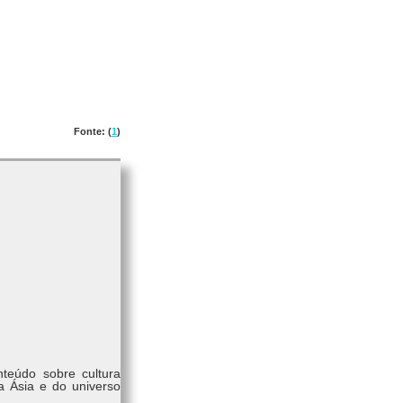
Fonte: (
1
)
nteúdo sobre cultura
a Ásia e do universo