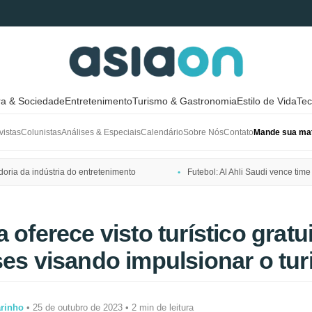
ra & Sociedade
Entretenimento
Turismo & Gastronomia
Estilo de Vida
Tec
vistas
Colunistas
Análises & Especiais
Calendário
Sobre Nós
Contato
Mande sua mat
ria da indústria do entretenimento
Futebol: Al Ahli Saudi vence t
 oferece visto turístico gratu
ses visando impulsionar o tu
arinho
• 25 de outubro de 2023 • 2 min de leitura