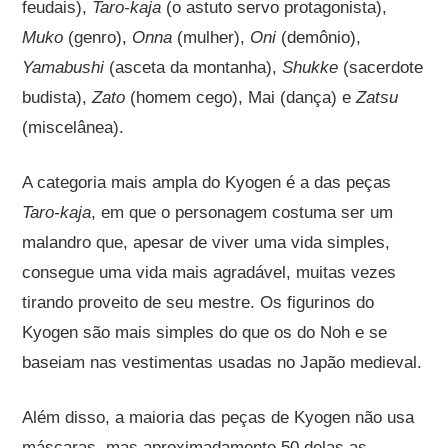
feudais),
Taro-kaja
(o astuto servo protagonista),
Muko
(genro),
Onna
(mulher),
Oni
(demônio),
Yamabushi
(asceta da montanha),
Shukke
(sacerdote
budista),
Zato
(homem cego), Mai (dança) e
Zatsu
(miscelânea).
A categoria mais ampla do Kyogen é a das peças
Taro-kaja
, em que o personagem costuma ser um
malandro que, apesar de viver uma vida simples,
consegue uma vida mais agradável, muitas vezes
tirando proveito de seu mestre. Os figurinos do
Kyogen são mais simples do que os do Noh e se
baseiam nas vestimentas usadas no Japão medieval.
Além disso, a maioria das peças de Kyogen não usa
máscaras, mas aproximadamente 50 delas as