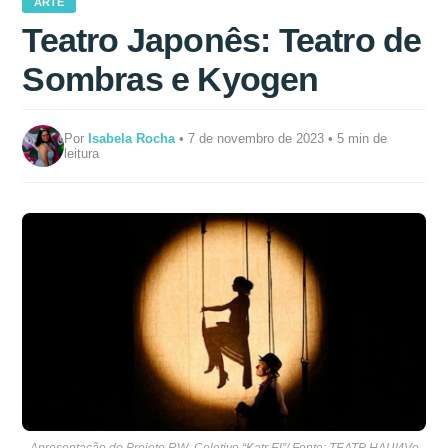
ARTE
Teatro Japonês: Teatro de
Sombras e Kyogen
Por
Isabela Rocha
• 7 de novembro de 2023 • 5 min de
leitura
Apresentação do Projeto RW. Coletivo “Katr El”/ Fonte: ТЕАТР НАЦИVo