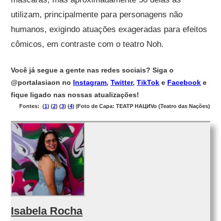
utilizam, principalmente para personagens não
humanos, exigindo atuações exageradas para efeitos
cômicos, em contraste com o teatro Noh.
Você já segue a gente nas redes sociais? Siga o
@portalasiaon no
Instagram
,
Twitter
,
TikTok
e
Facebook
e
fique ligado nas nossas atualizações!
Fontes: (
1
) (
2
) (
3
) (
4
) |Foto de Capa: ТЕАТР НАЦИVo (Teatro das Nações)
Isabela Rocha