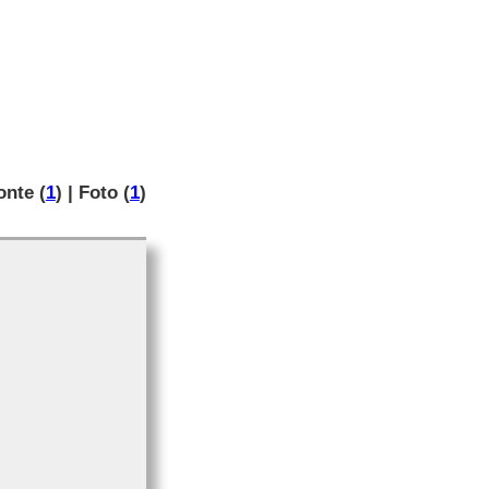
onte (
1
) | Foto (
1
)