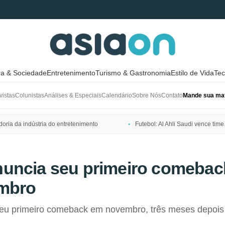
ra & Sociedade
Entretenimento
Turismo & Gastronomia
Estilo de Vida
Tec
vistas
Colunistas
Análises & Especiais
Calendário
Sobre Nós
Contato
Mande sua mat
ria da indústria do entretenimento
Futebol: Al Ahli Saudi vence t
uncia seu primeiro comebac
mbro
u primeiro comeback em novembro, três meses depois 