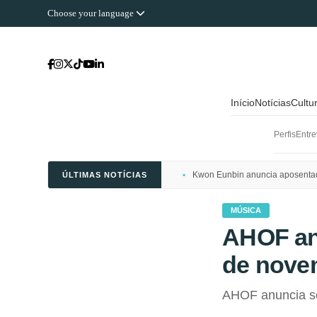
Choose your language
Início
Notícias
Cultu
Perfis
Entre
Kwon Eunbin anuncia aposentado
ÚLTIMAS NOTÍCIAS
MÚSICA
AHOF an
de nove
AHOF anuncia se