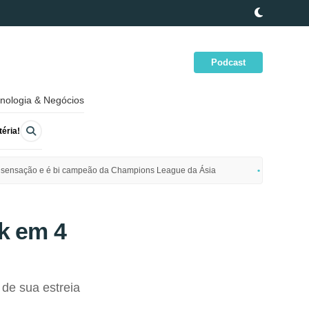
Podcast
nologia & Negócios
éria!
ime sensação e é bi campeão da Champions League da Ásia
Polícia da
k em 4
de sua estreia