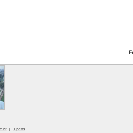
F
m.br
|
+ posts