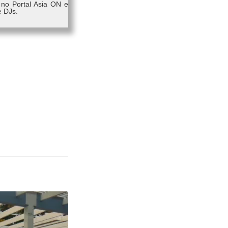
 no Portal Asia ON e
e DJs.