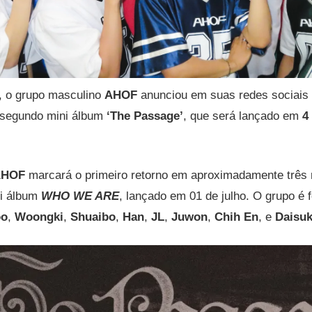
, o grupo masculino
AHOF
anunciou em suas redes sociais 
segundo mini álbum
‘The Passage’
, que será lançado em
4
AHOF
marcará o primeiro retorno em aproximadamente três
ni álbum
WHO WE ARE
, lançado em 01 de julho. O grupo é 
oo
,
Woongki
,
Shuaibo
,
Han
,
JL
,
Juwon
,
Chih En
, e
Daisu