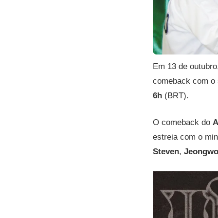
Em 13 de outubro
comeback com o 
6h
(BRT).
O comeback do
estreia com o mi
Steven
,
Jeongw